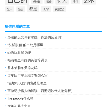
还不
诗人
英语
诗词
装备
都是
长辈
黄庭坚
这一
适合
猜你想看的文章
办法的反义词有哪些（办法的反义词）
“纵横脱鞘”的出处是哪里
恐怖玩具屋 攻略
福清哪里有好的英语培训班
香水茉莉冬天掉花吗
过年回厂里上班文案怎么写
“在地得天倪”的出处是哪里
西游记沙僧人物解读（西游记沙僧人物分析）
the people什么梗
大年初几去北京