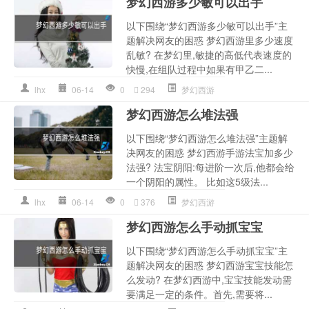
梦幻西游多少敏可以出手
以下围绕“梦幻西游多少敏可以出手”主
题解决网友的困惑 梦幻西游里多少速度
乱敏? 在梦幻里,敏捷的高低代表速度的
快慢,在组队过程中如果有甲乙二...
lhx
06-14
0
294
梦幻西游
梦幻西游怎么堆法强
以下围绕“梦幻西游怎么堆法强”主题解
决网友的困惑 梦幻西游手游法宝加多少
法强? 法宝阴阳:每进阶一次后,他都会给
一个阴阳的属性。 比如这5级法...
lhx
06-14
0
376
梦幻西游
梦幻西游怎么手动抓宝宝
以下围绕“梦幻西游怎么手动抓宝宝”主
题解决网友的困惑 梦幻西游宝宝技能怎
么发动? 在梦幻西游中,宝宝技能发动需
要满足一定的条件。首先,需要将...