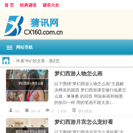
首 页
经典谜语
谜语大全
网站导航
>
作者“lhx”的文章
- 第2页
梦幻西游人物怎么画
以下围绕“梦幻西游人物怎么画”主题解
决网友的困惑 梦幻西游课堂修行临摹怎
么做 - 琳琳桑 的回答 用鼠标画和翰墨
的拓印一样 用的笔画不能太多(...
lhx
06-14
0
430
梦幻西游
梦幻西游月宫怎么宠好看
以下围绕“梦幻西游月宫怎么宠好看”主