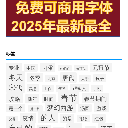
标签
元宵节
专业
习俗
中国
他们的
你可以
冬天
唐代
冬季
孩子
北京
大学
宋代
很多人
寓意
手机
工作
年初
春节
攻略
春节期间
新年
时间
梦幻西游
游戏
是一个
汤圆
是一种
的人
疫情
的是
红包
礼物
父母
自己的