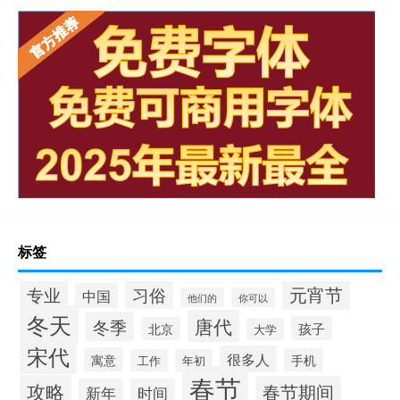
标签
元宵节
专业
习俗
中国
他们的
你可以
冬天
唐代
冬季
孩子
北京
大学
宋代
很多人
寓意
手机
工作
年初
春节
攻略
春节期间
新年
时间