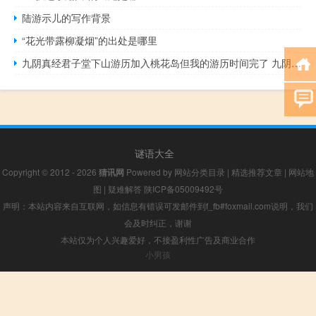
陆游示儿的写作背景
“花光带露柳凝烟”的出处是哪里
九阴真经君子堂下山游历加入桃花岛但我的游历时间完了 九阴真经怎么加入桃花岛
谜语大全
Copyright © 2012 - 2026
猜讯网
Powered by
网站分类目录
|
精选推荐文章
|
网站地
图
|
疑难解答
陕ICP备05009492号
声明：本站内容来自互联网，如信息有错误可发邮件到f_fb#foxmail.com说明，我们
会及时纠正，谢谢
本站仅为个人兴趣爱好，不接盈利性广告及商业合作
小男孩