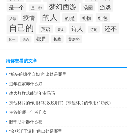
梦幻西游
游戏
是一个
汤圆
是一种
的人
疫情
的是
红包
礼物
父母
自己的
还不
诗人
英语
诗词
装备
都是
长辈
黄庭坚
这一
适合
猜你想看的文章
“船头吟啸坐自如”的出处是哪里
过年在家养什么好
改大灯样式能过年审吗吗
扶他林片的作用和功效说明书（扶他林片的作用和功效）
主管护师一年考几次
眼部助听器什么梗
“金狄迁于灞川”的出处是哪里