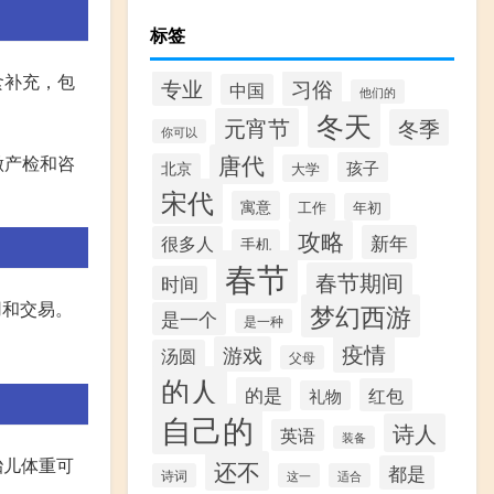
标签
食补充，包
专业
习俗
中国
他们的
冬天
元宵节
冬季
你可以
唐代
做产检和咨
孩子
北京
大学
宋代
寓意
工作
年初
攻略
新年
很多人
手机
春节
春节期间
时间
用和交易。
梦幻西游
是一个
是一种
疫情
游戏
汤圆
父母
的人
的是
红包
礼物
自己的
诗人
英语
装备
胎儿体重可
还不
都是
诗词
这一
适合