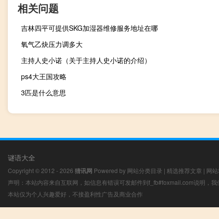
相关问题
吉林四平可提供SKG加湿器维修服务地址在哪
氧气乙炔压力调多大
主持人史小诺（关于主持人史小诺的介绍）
ps4大王国攻略
3匹是什么意思
谜语大全
Copyright © 2012 - 2026
猜讯网
Powered by
网站分类目录
|
精选推荐文章
|
网站
声明：本站内容来自互联网，如信息有错误可发邮件到f_fb#foxmail.com说明
本站仅为个人兴趣爱好，不接盈利性广告及商业合作