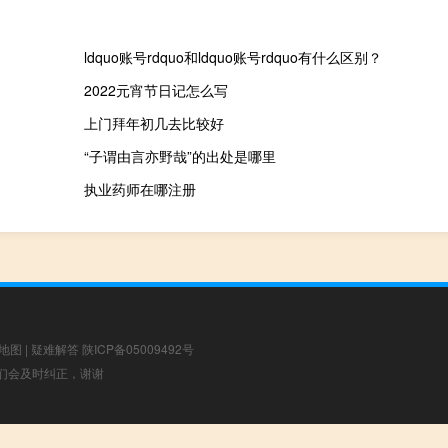
ldquo账号rdquo和ldquo账号rdquo有什么区别？
2022元宵节日记怎么写
上门拜年初几去比较好
“子谓由言亦野哉”的出处是哪里
执业药师在哪注册
地图
|
疑难解答
陕ICP备05009492号
，我们会及时纠正，谢谢