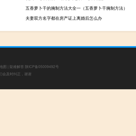
五香萝卜干的腌制方法大全一（五香萝卜干腌制方法）
夫妻双方名字都在房产证上离婚后怎么办
地图
|
疑难解答
陕ICP备05009492号
，我们会及时纠正，谢谢