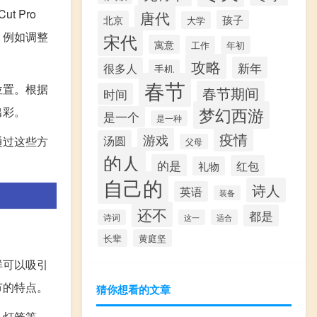
t Pro
唐代
孩子
北京
大学
，例如调整
宋代
寓意
工作
年初
攻略
新年
很多人
手机
春节
位置。根据
春节期间
时间
出彩。
梦幻西游
是一个
是一种
疫情
游戏
汤圆
通过这些方
父母
的人
的是
红包
礼物
自己的
诗人
英语
装备
还不
都是
诗词
这一
适合
长辈
黄庭坚
样可以吸引
节的特点。
猜你想看的文章
、灯笼等。