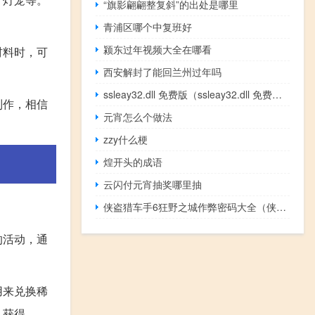
“旗影翩翩整复斜”的出处是哪里
青浦区哪个中复班好
颍东过年视频大全在哪看
材料时，可
西安解封了能回兰州过年吗
ssleay32.dll 免费版（ssleay32.dll 免费版功能简介）
制作，相信
元宵怎么个做法
zzy什么梗
煌开头的成语
云闪付元宵抽奖哪里抽
侠盗猎车手6狂野之城作弊密码大全（侠盗猎车手6狂野之城秘籍）
的活动，通
用来兑换稀
具获得。