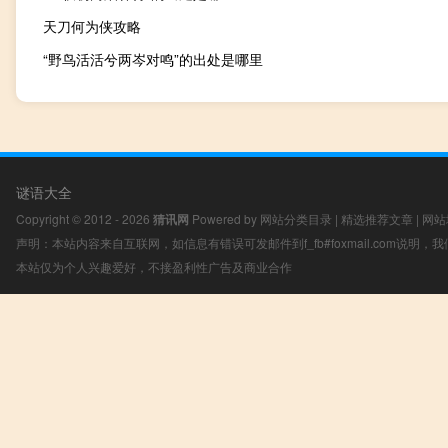
天刀何为侠攻略
“野鸟活活兮两岑对鸣”的出处是哪里
谜语大全
Copyright © 2012 - 2026
猜讯网
Powered by
网站分类目录
|
精选推荐文章
|
网站
声明：本站内容来自互联网，如信息有错误可发邮件到f_fb#foxmail.com说明
本站仅为个人兴趣爱好，不接盈利性广告及商业合作