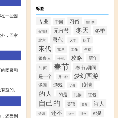
标签
存在一些困
专业
习俗
中国
他们的
冬天
元宵节
冬季
你可以
此外，回家
唐代
孩子
北京
大学
宋代
寓意
工作
年初
攻略
新年
很多人
手机
春节
春节期间
时间
庭的团聚和
梦幻西游
是一个
是一种
疫情
游戏
汤圆
父母
是有益的。
的人
的是
红包
礼物
自己的
诗人
英语
装备
还不
都是
诗词
这一
适合
力，还受到