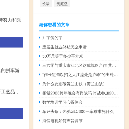
长辈
黄庭坚
持努力和乐
猜你想看的文章
冫字旁的字
应届生就业补贴怎么申请
50万尺等于多少平方米
三六零与重庆市江北区达成战略合作 共建“西部GPT研发应用中心”
队的拼车游
“作长短句以招之大江流处是庐峰”的出处是哪里
为什么要踏破贺兰山缺（贺兰山缺）
手工艺品，
杨紫2023跨年晚会有肖战吗 肖战参加2023年春晚吗
数学培训学习心得体会
车评头条：奔驰GLC300一车难求凭什么
海信电视如何声音调节