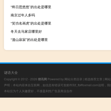
“终日思悠悠”的出处是哪里
南京过年人多吗
“笑功名画虎”的出处是哪里
冬天去马家店哪里好
“漫山寂寂”的出处是哪里
谜语大全
Copyright © 2012 - 2026
猜讯网
Powered by
网站分类目录
|
精选推荐文章
|
网站
声明：本站内容来自互联网，如信息有错误可发邮件到f_fb#foxmail.com说明
本站仅为个人兴趣爱好，不接盈利性广告及商业合作