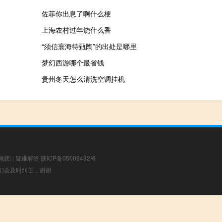
佐菲你出息了啊什么梗
上海农村过年烧什么香
“须信寰海待甄陶”的出处是哪里
梦幻西游哪个最省钱
贵州冬天怎么清洗空调挂机
地图
|
疑难解答
陕ICP备05009492号
，我们会及时纠正，谢谢