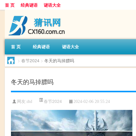
首 页
经典谜语
谜语大全
首 页
经典谜语
谜语大全
>
春节2024
>
冬天的马掉膘吗
冬天的马掉膘吗
春节2024
网友:
dtd
2024-02-06 20:55:24