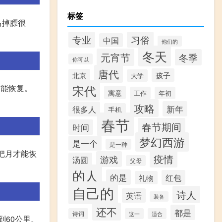
标签
马掉膘很
专业
习俗
中国
他们的
冬天
元宵节
冬季
你可以
唐代
孩子
北京
大学
宋代
才能恢复。
寓意
工作
年初
攻略
新年
很多人
手机
春节
春节期间
时间
梦幻西游
是一个
是一种
个把月才能恢
疫情
游戏
汤圆
父母
的人
的是
红包
礼物
自己的
诗人
英语
装备
还不
都是
诗词
这一
适合
到60公里。