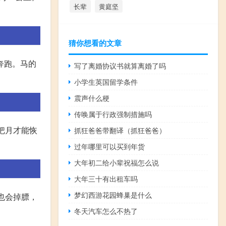
长辈
黄庭坚
猜你想看的文章
奔跑。马的
写了离婚协议书就算离婚了吗
小学生英国留学条件
震声什么梗
传唤属于行政强制措施吗
个把月才能恢
抓狂爸爸带翻译（抓狂爸爸）
过年哪里可以买到年货
大年初二给小辈祝福怎么说
大年三十有出租车吗
梦幻西游花园蜂巢是什么
马也会掉膘，
冬天汽车怎么不热了