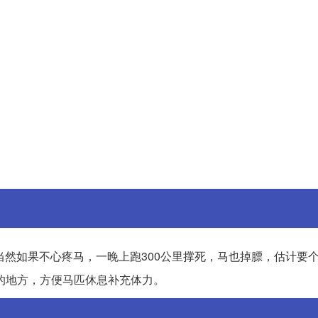
里。当然如果不心疼马，一晚上跑300公里撑死，马也掉膘，估计要
里的地方，方便马匹休息补充体力。