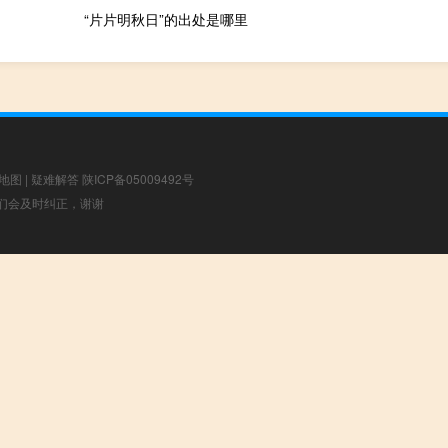
“片片明秋日”的出处是哪里
地图
|
疑难解答
陕ICP备05009492号
，我们会及时纠正，谢谢