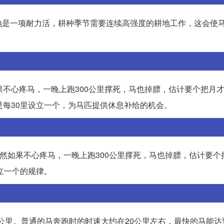
地是一项耐力活，耕种季节需要连续高强度的耕地工作，这会使
如果不心疼马，一晚上跑300公里撑死，马也掉膘，估计要个把月
是每30里设立一个，为马匹提供休息补给的机会。
里。当然如果不心疼马，一晚上跑300公里撑死，马也掉膘，估计要
立一个的规律。
0公里。普通的马奔跑时的时速大约在20公里左右，最快的马能达