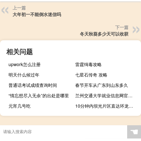
上一篇
大年初一不能倒水迷信吗
下一篇
冬天秋葵多少天可以收获
相关问题
upwork怎么注册
雷霆缉毒攻略
明天什么候过年
七星石传奇 攻略
普通话考试成绩查询时间
春节开车从广东到山东多久
“情忘想尽入无余”的出处是哪里
兰州交通大学就业信息网官网（兰州交通大学就业信息网）
元宵几号吃
10分钟内坝光片区直达环龙岐湾片区鹏坝通道正式动工建设 到底什么情况嘞
☚