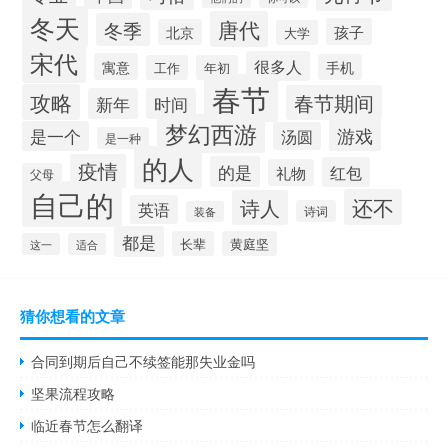
冬天
唐代
冬季
孩子
北京
大学
宋代
很多人
寓意
手机
工作
年初
春节
攻略
春节期间
新年
时间
梦幻西游
游戏
是一个
汤圆
是一种
的人
疫情
的是
红包
礼物
父母
自己的
还不
诗人
英语
诗词
装备
都是
长辈
黄庭坚
这一
适合
猜你想看的文章
合同到期后自己不续签能那失业金吗
坚果流程攻略
临近春节怎么翻译