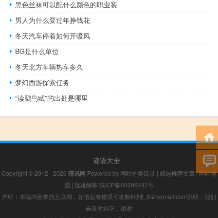
黑色丝袜可以配什么颜色的职业装
男人为什么要过年挣钱花
冬天汽车停着如何开暖风
BG是什么单位
冬天北方车辆热车多久
梦幻西游探索任务
“读鵩鸟赋”的出处是哪里
谜语大全
Copyright © 2012 - 2026
猜讯网
Powered by
网站分类目录
|
精选推荐文章
|
网站地
图
|
疑难解答
陕ICP备05009492号
声明：本站内容来自互联网，如信息有错误可发邮件到f_fb#foxmail.com说明，我们
会及时纠正，谢谢