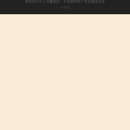
本站仅为个人兴趣爱好，不接盈利性广告及商业合作
小男孩