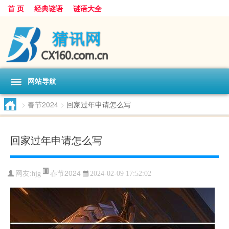
首 页
经典谜语
谜语大全
网站导航
>
春节2024
>
回家过年申请怎么写
回家过年申请怎么写
春节2024
网友:
hjg
2024-02-09 17:52:02