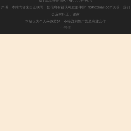
声明：本站内容来自互联网，如信息有错误可发邮件到f_fb#foxmail.com说明，我们
会及时纠正，谢谢
本站仅为个人兴趣爱好，不接盈利性广告及商业合作
小男孩