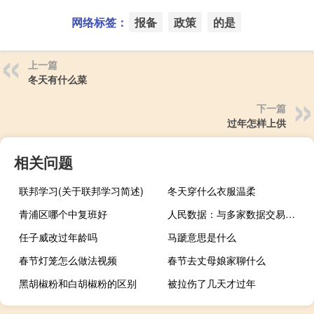
网络标签：
报备
政策
的是
上一篇
冬天有什么菜
下一篇
过年怎样上供
相关问题
联邦学习(关于联邦学习简述)
冬天穿什么衣服温柔
青浦区哪个中复班好
人民数据：与多家数据交易所签署合作协议 正在积极打造云、数、链三大数据平台
任子威改过年龄吗
马蹏意思是什么
春节灯笼怎么做法视频
春节去丈母娘家聊什么
黑胡椒粉和白胡椒粉的区别
被拉伤了几天才过年