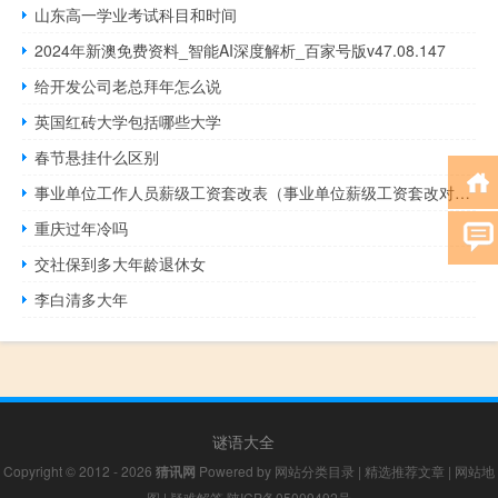
山东高一学业考试科目和时间
2024年新澳免费资料_智能AI深度解析_百家号版v47.08.147
给开发公司老总拜年怎么说
英国红砖大学包括哪些大学
春节悬挂什么区别
事业单位工作人员薪级工资套改表（事业单位薪级工资套改对照表）
重庆过年冷吗
交社保到多大年龄退休女
李白清多大年
谜语大全
Copyright © 2012 - 2026
猜讯网
Powered by
网站分类目录
|
精选推荐文章
|
网站地
图
|
疑难解答
陕ICP备05009492号