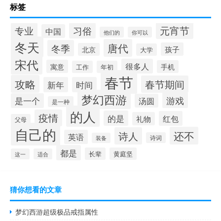
标签
元宵节
专业
习俗
中国
他们的
你可以
冬天
唐代
冬季
孩子
北京
大学
宋代
很多人
寓意
手机
工作
年初
春节
攻略
春节期间
新年
时间
梦幻西游
游戏
是一个
汤圆
是一种
的人
疫情
的是
红包
礼物
父母
自己的
还不
诗人
英语
诗词
装备
都是
长辈
黄庭坚
这一
适合
猜你想看的文章
梦幻西游超级极品戒指属性