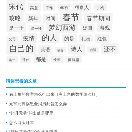
宋代
很多人
寓意
手机
工作
年初
春节
攻略
春节期间
新年
时间
梦幻西游
游戏
是一个
汤圆
是一种
的人
疫情
的是
红包
礼物
父母
自己的
还不
诗人
英语
诗词
装备
都是
长辈
黄庭坚
这一
适合
猜你想看的文章
右上角的数字怎么打出来（右上角的数字怎么打）
元宵元宵祸患全消男配音怎么弄
“州县无劳”的出处是哪里
怎么口头拜年
“征旅慕前俦”的出处是哪里