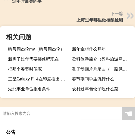
过年时最美的事
下一篇
上海过年哪里做核酸检测
相关问题
暗号周杰伦mv（暗号周杰伦）
新年拿些什么拜年
新房子过年需要装修吗现在
盈科旅游简介（盈科旅游网官网）
把那个春节时候呢
孔子动画片片尾曲（一路风尘-动画片《郑和下西洋》片尾曲简介）
三星Galaxy F14在印度推出 配备90Hz显示屏
春节期间学生流行什么
湖北事业单位报名条件
农村过年包饺子吃什么菜
☚
公告