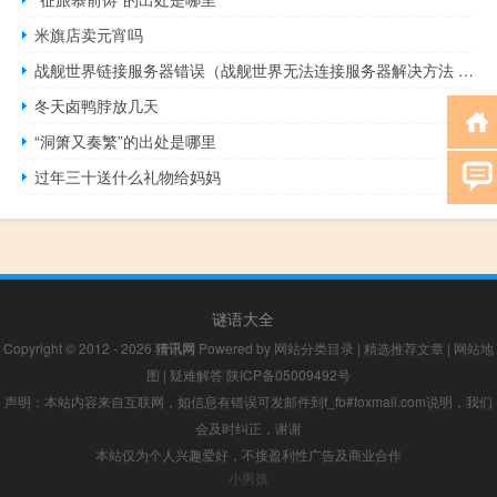
米旗店卖元宵吗
战舰世界链接服务器错误（战舰世界无法连接服务器解决方法 无法登陆怎么办）
冬天卤鸭脖放几天
“洞箫又奏繁”的出处是哪里
过年三十送什么礼物给妈妈
谜语大全
Copyright © 2012 - 2026
猜讯网
Powered by
网站分类目录
|
精选推荐文章
|
网站地
图
|
疑难解答
陕ICP备05009492号
声明：本站内容来自互联网，如信息有错误可发邮件到f_fb#foxmail.com说明，我们
会及时纠正，谢谢
本站仅为个人兴趣爱好，不接盈利性广告及商业合作
小男孩