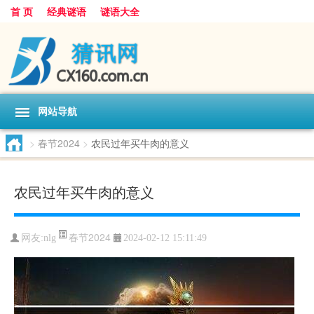
首 页
经典谜语
谜语大全
网站导航
>
春节2024
>
农民过年买牛肉的意义
农民过年买牛肉的意义
春节2024
网友:
nlg
2024-02-12 15:11:49