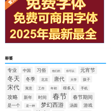
标签
元宵节
专业
习俗
中国
他们的
你可以
冬天
唐代
冬季
孩子
北京
大学
宋代
很多人
寓意
手机
工作
年初
春节
攻略
春节期间
新年
时间
梦幻西游
游戏
是一个
汤圆
是一种