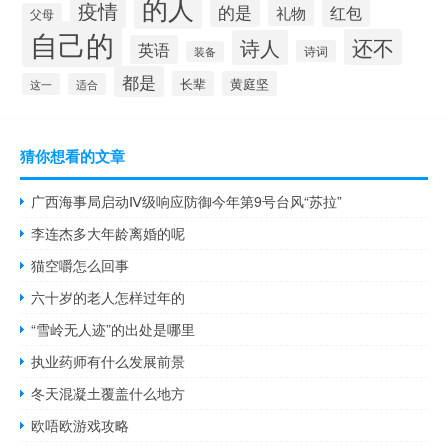
的人
疫情
的是
红包
礼物
父母
自己的
还不
诗人
英语
诗词
装备
都是
长辈
黄庭坚
这一
适合
猜你想看的文章
广西海事局启动Ⅳ级响应防御今年第9号台风“苏拉”
李连杰多大年龄离婚的呢
猫空嚼怎么回事
六十岁的老人怎样过年的
“雪岭无人迹”的出处是哪里
执业药师有什么发展前景
冬天混凝土覆盖什么地方
欧唔欧游戏攻略