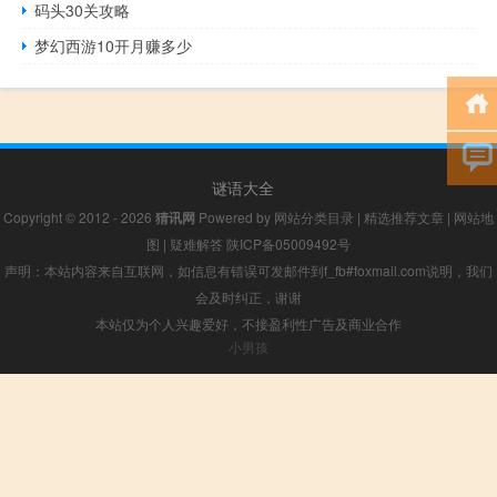
码头30关攻略
梦幻西游10开月赚多少
谜语大全
Copyright © 2012 - 2026
猜讯网
Powered by
网站分类目录
|
精选推荐文章
|
网站地
图
|
疑难解答
陕ICP备05009492号
声明：本站内容来自互联网，如信息有错误可发邮件到f_fb#foxmail.com说明，我们
会及时纠正，谢谢
本站仅为个人兴趣爱好，不接盈利性广告及商业合作
小男孩