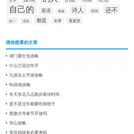
自己的
还不
诗人
英语
诗词
装备
都是
长辈
黄庭坚
这一
适合
猜你想看的文章
堵门要红包攻略
什么兰花过年开
九游乐土手游攻略
flo游戏攻略
冬天东北几点跑步最佳时间
是不是过年都要吃肉饺子
黄旗古寺春节开放吗
华山攻略.
英语四级有必要考吗