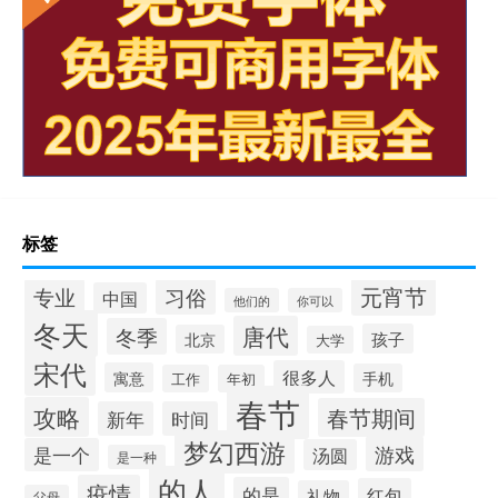
标签
元宵节
专业
习俗
中国
他们的
你可以
冬天
唐代
冬季
孩子
北京
大学
宋代
很多人
寓意
手机
工作
年初
春节
攻略
春节期间
新年
时间
梦幻西游
游戏
是一个
汤圆
是一种
的人
疫情
的是
红包
礼物
父母