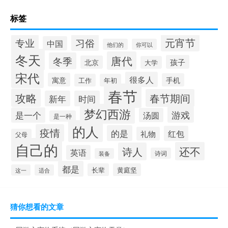
标签
元宵节
专业
习俗
中国
他们的
你可以
冬天
唐代
冬季
孩子
北京
大学
宋代
很多人
寓意
手机
工作
年初
春节
攻略
春节期间
新年
时间
梦幻西游
游戏
是一个
汤圆
是一种
的人
疫情
的是
红包
礼物
父母
自己的
还不
诗人
英语
诗词
装备
都是
长辈
黄庭坚
这一
适合
猜你想看的文章