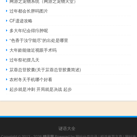
网游之宠物系统（网游之宠物天堂）
过年都会长胖吗图片
CF遗迹攻略
多大年纪会得疖肿呢
“色香于汝宁能尽”的出处是哪里
大年龄能做近视眼手术吗
过年祭祀摆几天
苁蓉总苷胶囊(关于苁蓉总苷胶囊简述)
农村冬天手机哪个好看
起步就是冲刺 开局就是决战 起步
谜语大全
Copyright © 2012 - 2026
猜讯网
Powered by
网站分类目录
|
精选推荐文章
|
网站地