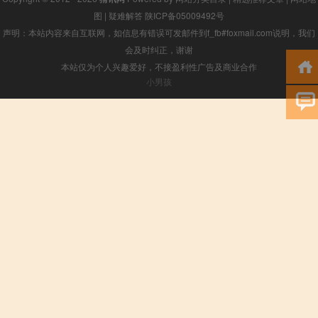
图
|
疑难解答
陕ICP备05009492号
声明：本站内容来自互联网，如信息有错误可发邮件到f_fb#foxmail.com说明，我们
会及时纠正，谢谢
本站仅为个人兴趣爱好，不接盈利性广告及商业合作
小男孩