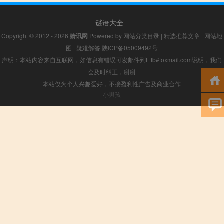
谜语大全
Copyright © 2012 - 2026
猜讯网
Powered by
网站分类目录
|
精选推荐文章
|
网站地
图
|
疑难解答
陕ICP备05009492号
声明：本站内容来自互联网，如信息有错误可发邮件到f_fb#foxmail.com说明，我们
会及时纠正，谢谢
本站仅为个人兴趣爱好，不接盈利性广告及商业合作
小男孩