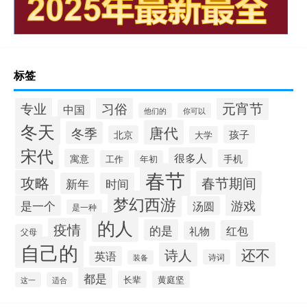
标签
元宵节
专业
习俗
中国
他们的
你可以
冬天
唐代
冬季
孩子
北京
大学
宋代
很多人
寓意
手机
工作
年初
春节
攻略
春节期间
新年
时间
梦幻西游
游戏
是一个
汤圆
是一种
的人
疫情
的是
红包
礼物
父母
自己的
还不
诗人
英语
诗词
装备
都是
长辈
黄庭坚
这一
适合