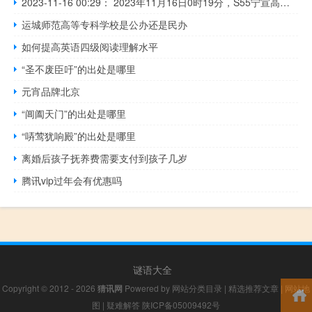
2023-11-16 00:29： 2023年11月16日0时19分，S55宁宣高速机场段由于降雨，花神庙枢纽至禄口机场限速80公里/小时。 ​​​
运城师范高等专科学校是公办还是民办
如何提高英语四级阅读理解水平
“圣不废臣吁”的出处是哪里
元宵品牌北京
“阊阖天门”的出处是哪里
“哢莺犹响殿”的出处是哪里
离婚后孩子抚养费需要支付到孩子几岁
腾讯vip过年会有优惠吗
谜语大全
Copyright © 2012 - 2026
猜讯网
Powered by
网站分类目录
|
精选推荐文章
|
网站地
图
|
疑难解答
陕ICP备05009492号