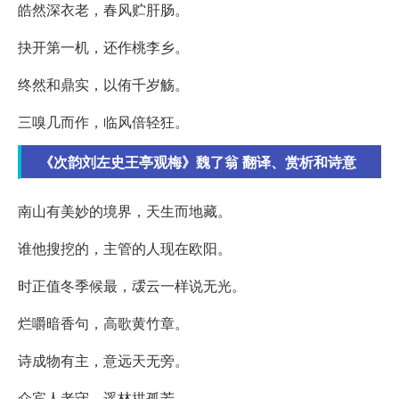
皓然深衣老，春风贮肝肠。
抉开第一机，还作桃李乡。
终然和鼎实，以侑千岁觞。
三嗅几而作，临风倍轻狂。
《次韵刘左史王亭观梅》魏了翁 翻译、赏析和诗意
南山有美妙的境界，天生而地藏。
谁他搜挖的，主管的人现在欧阳。
时正值冬季候最，叆云一样说无光。
烂嚼暗香句，高歌黄竹章。
诗成物有主，意远天无旁。
众宾人老守，遥林拱孤芳。