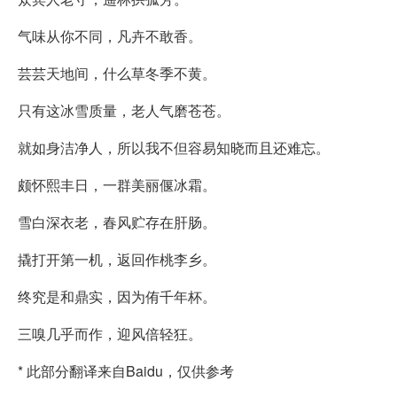
气味从你不同，凡卉不敢香。
芸芸天地间，什么草冬季不黄。
只有这冰雪质量，老人气磨苍苍。
就如身洁净人，所以我不但容易知晓而且还难忘。
颇怀熙丰日，一群美丽偃冰霜。
雪白深衣老，春风贮存在肝肠。
撬打开第一机，返回作桃李乡。
终究是和鼎实，因为侑千年杯。
三嗅几乎而作，迎风倍轻狂。
* 此部分翻译来自Baidu，仅供参考