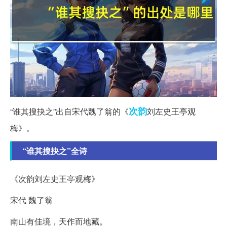
次韵
“谁其搜抉之”出自宋代魏了翁的《
刘左史王亭观
梅》。
“谁其搜抉之”全诗
《次韵刘左史王亭观梅》
宋代 魏了翁
南山有佳境，天作而地藏。