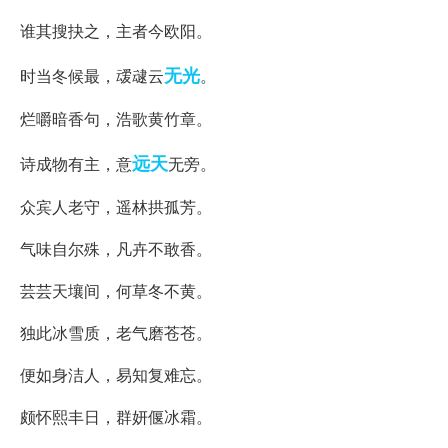
谁其搜抉之，主者今欧阳。
无光
时当冬候最，叆叇云
。
烂嚼暗香句，浩歌黄竹章。
远天
诗成物有主，意
无旁。
众宾人老守，遥林拱孤芳。
气味自尔殊，凡卉不敢香。
芸芸天壤间，何草冬不黄。
独此冰雪质，老气磨苍苍。
便如身洁人，易知复难忘。
颇怀熙丰日，群妍偃冰霜。