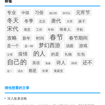
标签
元宵节
专业
习俗
中国
他们的
你可以
冬天
唐代
冬季
孩子
北京
大学
宋代
很多人
寓意
手机
工作
年初
春节
攻略
春节期间
新年
时间
梦幻西游
游戏
是一个
汤圆
是一种
的人
疫情
的是
红包
礼物
父母
自己的
还不
诗人
英语
诗词
装备
都是
长辈
黄庭坚
这一
适合
猜你想看的文章
深入敌巢攻略