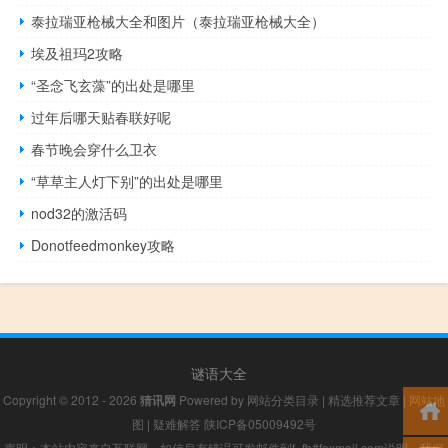
泰拉瑞亚枪械大全和图片（泰拉瑞亚枪械大全）
埃及祖玛2攻略
“圣念飞玄藻”的出处是哪里
过年后哪天贴春联好呢
春节晚会穿什么卫衣
“草草主人灯下别”的出处是哪里
nod32的激活码
Donotfeedmonkey攻略
谜语大全
Copyright © 2012 - 2026
猜讯网
Powered by
网站分类目录
|
精选推荐文章
|
网站地
图
|
疑难解答
陕ICP备05009492号
声明：本站内容来自互联网，如信息有错误可发邮件到f_fb#foxmail.com说明，我们