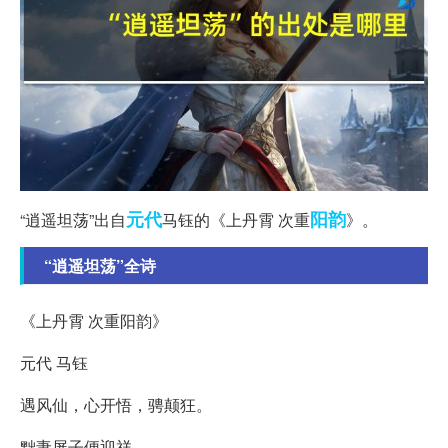
元代
阳韵
“逍遥坦荡”出自
马钰的《上丹霄 次重
》。
“逍遥坦荡”全诗
《上丹霄 次重阳韵》
元代 马钰
遇风仙，心开悟，骋颠狂。
黜妻屏子便迎祥。