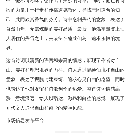
中，他尽情吟咏，创作出了美妙的诗章。同时，他也将诗
歌的力量用于行走和传播道德教化，寻找志同道合的知
己，共同欣赏香气的芬芳。诗中烹制丹药的意象，表达了
自然而然、无需炼制的美好品质。最后，他渴望攀登上仙
人居住的丹霄之上，去或留在蓬莱仙岛，追求永恒的境
界。
这首诗词以清新的语言和崇高的情感，展现了作者对自
由、美好和理想境界的向往。诗人通过描绘仙境和自由的
意象，表达了摆脱封建束缚、追求心灵自由的愿望，同时
也表达了他对友谊和诗歌创作的热爱。整首诗词情感高
涨，意境深远，给人以豁达、激昂和向往的感觉，展现了
元代文人追求自由和超脱的精神风貌。
市场信息发布平台