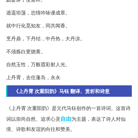
逍遥坦荡，恣情吟咏谩成章。
就中行化觅知友，同共闻香。
烹丹鼎，下丹结，中丹热，大丹凉。
不须炼白更烧黄。
自然玉性，万般霞彩射人光。
上丹霄，去住蓬岛，永永
《上丹霄 次重阳韵》马钰 翻译、赏析和诗意
《上丹霄 次重阳韵》是元代马钰创作的一首诗词。这首诗
自由
词以崇尚自然、追求心灵
为主题，表达了诗人对仙
境、诗歌和友谊的向往和赞美。