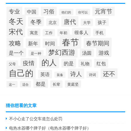
元宵节
专业
习俗
中国
他们的
你可以
冬天
唐代
冬季
孩子
北京
大学
宋代
很多人
寓意
手机
工作
年初
春节
攻略
春节期间
新年
时间
梦幻西游
游戏
是一个
汤圆
是一种
的人
疫情
的是
红包
礼物
父母
自己的
还不
诗人
英语
诗词
装备
都是
长辈
黄庭坚
这一
适合
猜你想看的文章
不小心走了公交车道怎么处罚
电热水器哪个牌子好（电热水器哪个牌子好）