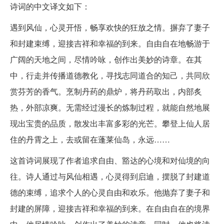
诗词的中文译文如下：
遇到风仙，心灵开悟，畅享欢快的狂放之情。摒弃了妻子
和封建束缚，迎接吉祥和幸福的到来。自由自在地畅游于
广阔的天地之间，尽情吟咏，创作出美妙的诗章。在其
中，行走并传播道德教化，寻找志同道合的知己，共同欣
赏芬芳的香气。烹制丹药的鼎炉，将丹药取出，内部炙
热，外部凉爽。无需经过漫长的炼制过程，就能自然地展
现出宝贵的品质，散发出丰富多彩的光芒。攀登上仙人居
住的丹霄之上，去或留在蓬莱仙岛，永远……
这首诗词展现了作者追求自由、豁达的心境和对仙境的向
往。诗人通过与风仙相遇，心灵得到启迪，摆脱了封建道
德的束缚，追求个人的心灵自由和欢乐。他抛弃了妻子和
封建的屏障，迎接吉祥和幸福的到来。在自由自在的境界