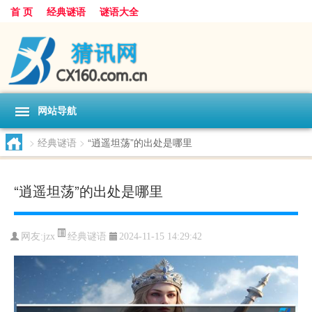
首 页
经典谜语
谜语大全
网站导航
>
经典谜语
>
“逍遥坦荡”的出处是哪里
“逍遥坦荡”的出处是哪里
经典谜语
网友:
jzx
2024-11-15 14:29:42