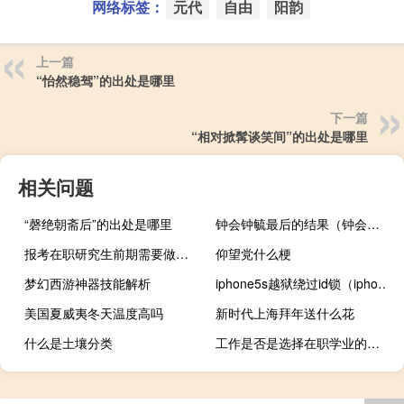
网络标签：
元代
自由
阳韵
上一篇
“怡然稳驾”的出处是哪里
下一篇
“相对掀髯谈笑间”的出处是哪里
相关问题
“磬绝朝斋后”的出处是哪里
钟会钟毓最后的结果（钟会钟毓）
报考在职研究生前期需要做好哪些准备
仰望党什么梗
梦幻西游神器技能解析
iphone5s越狱绕过id锁（iphone5铃声设置教程）
美国夏威夷冬天温度高吗
新时代上海拜年送什么花
什么是土壤分类
工作是否是选择在职学业的一个障碍