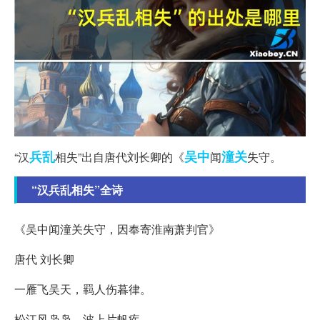
兵乱
吴中
潼关
“汉
相失”出自唐代刘长卿的《
闻
失守。
“汉兵乱相失”全诗
《吴中闻潼关失守，因奉寄淮南萧判官》
唐代 刘长卿
一雁飞吴天，羁人伤暮律。
松江风袅袅，波上片帆疾。