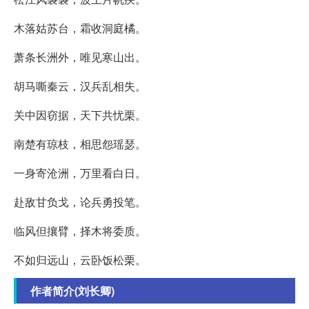
木落姑苏台，霜收洞庭橘。
萧条长洲外，唯见寒山出。
胡马嘶秦云，汉兵乱相失。
关中因窃据，天下共忧栗。
南楚有琼枝，相思怨瑶瑟。
一身寄沧洲，万里看白日。
赴敌甘负戈，论兵勇投笔。
临风但攘臂，择木将委质。
不如归远山，云卧饭松栗。
作者简介(刘长卿)