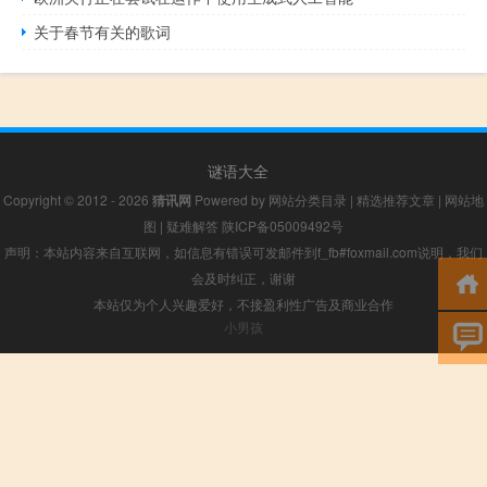
关于春节有关的歌词
谜语大全
Copyright © 2012 - 2026
猜讯网
Powered by
网站分类目录
|
精选推荐文章
|
网站地
图
|
疑难解答
陕ICP备05009492号
声明：本站内容来自互联网，如信息有错误可发邮件到f_fb#foxmail.com说明，我们
会及时纠正，谢谢
本站仅为个人兴趣爱好，不接盈利性广告及商业合作
小男孩