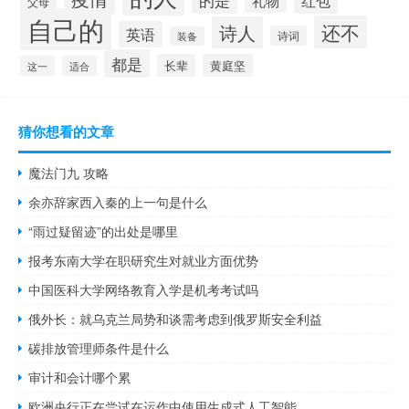
红包
礼物
父母
自己的
还不
诗人
英语
诗词
装备
都是
长辈
黄庭坚
这一
适合
猜你想看的文章
魔法门九 攻略
余亦辞家西入秦的上一句是什么
“雨过疑留迹”的出处是哪里
报考东南大学在职研究生对就业方面优势
中国医科大学网络教育入学是机考考试吗
俄外长：就乌克兰局势和谈需考虑到俄罗斯安全利益
碳排放管理师条件是什么
审计和会计哪个累
欧洲央行正在尝试在运作中使用生成式人工智能