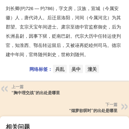
刘长卿(约726 — 约786)，字文房，汉族，宣城（今属安
徽）人，唐代诗人。后迁居洛阳，河间（今属河北）为其
郡望。玄宗天宝年间进士。肃宗至德中官监察御史，后为
长洲县尉，因事下狱，贬南巴尉。代宗大历中任转运使判
官，知淮西、鄂岳转运留后，又被诬再贬睦州司马。德宗
建中年间，官终随州刺史，世称刘随州。
网络标签：
兵乱
吴中
潼关
上一篇
“胸中理交战”的出处是哪里
下一篇
“烟萝欲暝时”的出处是哪里
相关问题