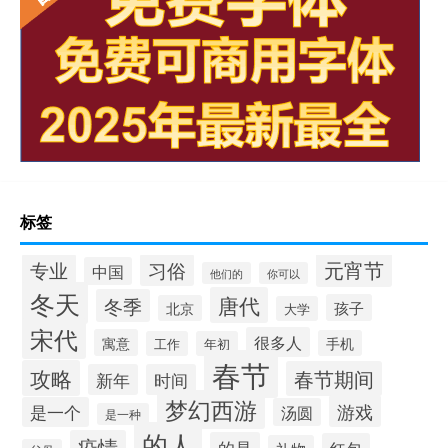
标签
元宵节
专业
习俗
中国
他们的
你可以
冬天
唐代
冬季
孩子
北京
大学
宋代
很多人
寓意
手机
工作
年初
春节
攻略
春节期间
新年
时间
梦幻西游
游戏
是一个
汤圆
是一种
的人
疫情
的是