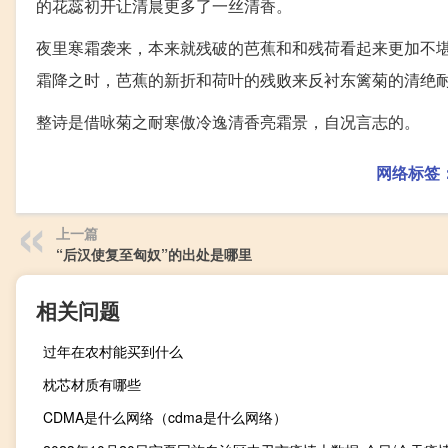
的花蕊初开让清晨更多了一丝清香。
夜里寒霜袭来，本来就残破的芭蕉和和残荷看起来更加不
霜降之时，芭蕉的新折和荷叶的残败来反衬东篱菊的清绝
整诗是借咏菊之耐寒傲冷逸清香亮霜景，自况言志的。
网络标签
上一篇
“后汉使复至匈奴”的出处是哪里
相关问题
过年在农村能买到什么
枕芯材质有哪些
CDMA是什么网络（cdma是什么网络）