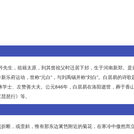
号醉吟先生，祖籍太原，到其曾祖父时迁居下邽，生于河南新郑。是
新乐府运动，世称“元白”，与刘禹锡并称“刘白”。白居易的诗歌
翰林学士、左赞善大夫。公元846年，白居易在洛阳逝世，葬于香
《琵琶行》等。
或折断，或歪斜，惟有那东边篱笆附近的菊花，在寒冷中傲然而