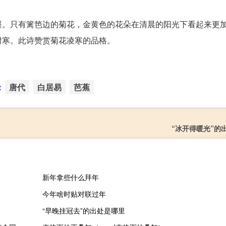
堪。只有篱笆边的菊花，金黄色的花朵在清晨的阳光下看起来更
耐寒。此诗赞赏菊花凌寒的品格。
：
唐代
白居易
芭蕉
“冰开得暖光”的
新年拿些什么拜年
今年啥时贴对联过年
“早晚挂冠去”的出处是哪里