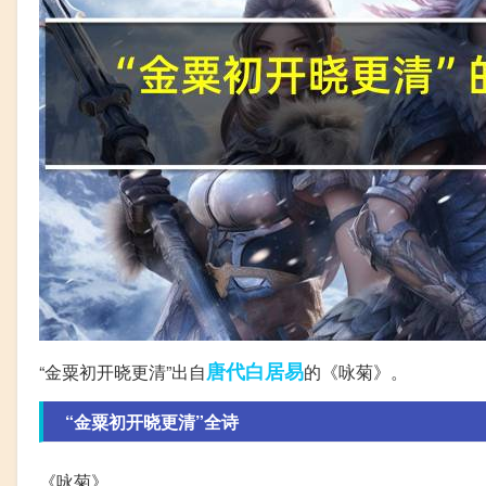
唐代
白居易
“金粟初开晓更清”出自
的《咏菊》。
“金粟初开晓更清”全诗
《咏菊》