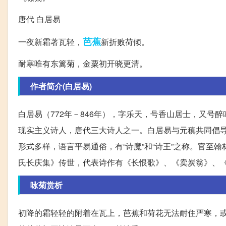
唐代 白居易
芭蕉
一夜新霜著瓦轻，
新折败荷倾。
耐寒唯有东篱菊，金粟初开晓更清。
作者简介(白居易)
白居易（772年－846年），字乐天，号香山居士，又
现实主义诗人，唐代三大诗人之一。白居易与元稹共同倡导
形式多样，语言平易通俗，有“诗魔”和“诗王”之称。官至
氏长庆集》传世，代表诗作有《长恨歌》、《卖炭翁》、
咏菊赏析
初降的霜轻轻的附着在瓦上，芭蕉和荷花无法耐住严寒，