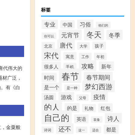
标签
专业
习俗
中国
他们的
冬天
元宵节
冬季
你可以
唐代
孩子
北京
大学
宋代
寓意
工作
年初
攻略
新年
很多人
手机
唐代伟大的
春节
春节期间
时间
题材广泛，
梦幻西游
是一个
山。有《白
是一种
疫情
游戏
汤圆
父母
的人
的是
红包
礼物
自己的
诗人
英语
装备
立，金粟般
还不
都是
诗词
这一
适合