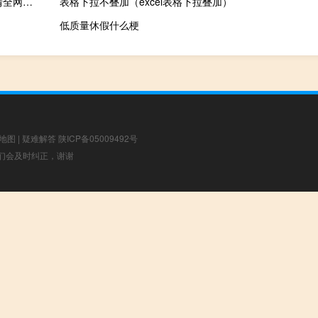
2023年10月20日宁夏回族自治区中卫市疫情大数据-今日/今天疫情全网搜索最新实时消息动态情况通知播报
表格下拉不叠加（excel表格下拉叠加）
低质量休假什么梗
地图
|
疑难解答
陕ICP备05009492号
，我们会及时纠正，谢谢