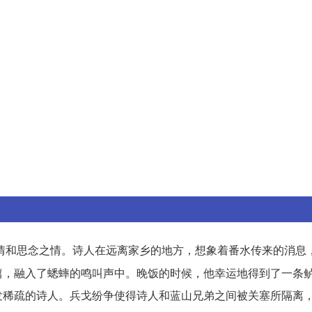
情和思念之情。诗人在远离家乡的地方，想象着番水传来的消息
篇，融入了蟋蟀的鸣叫声中。晚饭的时候，他幸运地得到了一条
发稀疏的诗人。兵戈纷争使得诗人和蓝山兄弟之间被关塞所隔离