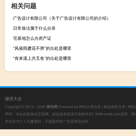
相关问题
广告设计有限公司（关于广告设计有限公司的介绍）
日常保洁属于什么分录
宅基地怎么办房产证
“风催雨趱花不辨”的出处是哪里
“肯来溪上共叉鱼”的出处是哪里
谜语大全
Copyright © 2012 - 2026
猜讯网
Powered by
网站分类目录
|
精选推荐文章
|
网站
声明：本站内容来自互联网，如信息有错误可发邮件到f_fb#foxmail.com说明
本站仅为个人兴趣爱好，不接盈利性广告及商业合作