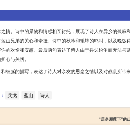
念之情。诗中的景物和情感相互衬托，展现了诗人在异乡的孤寂
对蓝山兄弟的关心和牵挂。诗中的秋吟和蟋蟀的鸣叫，以及晚饭
些许的欢愉和安慰。最后两句表达了诗人由于兵戈纷争而无法与
的担心与关切。
言和细腻的描写，表达了诗人对亲友的思念之情以及对战乱所带
：
兵戈
蓝山
诗人
“居身犀蔽下”的