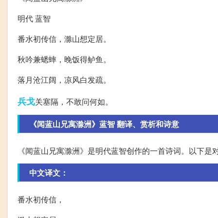
明代 蓝智
番水初传信，滁山想定居。
秋吟兼蟋蟀，晚饭得鲈鱼。
落月沧江阔，凉风白发疏。
兵戈
关塞隔，不敢问何如。
《闻蓝山兄寓滁洲》蓝智 翻译、赏析和诗意
《闻蓝山兄寓滁洲》是明代蓝智创作的一首诗词。以下是
中文译文：
番水初传信，