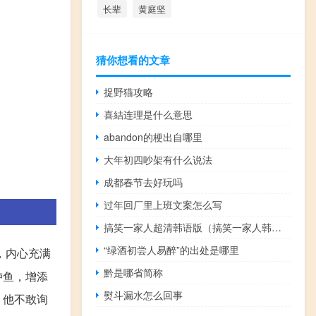
长辈
黄庭坚
猜你想看的文章
捉野猫攻略
喜結连理是什么意思
abandon的梗出自哪里
大年初四吵架有什么说法
成都春节去好玩吗
过年回厂里上班文案怎么写
搞笑一家人超清韩语版（搞笑一家人韩国版高清）
“绿酒初尝人易醉”的出处是哪里
，内心充满
黔是哪省简称
鲈鱼，增添
熨斗漏水怎么回事
，他不敢询