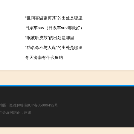
“世间喜愠更何其”的出处是哪里
日系车suv（日系车suv哪款好）
“眠波听戍鼓”的出处是哪里
“功名命不与人谋”的出处是哪里
冬天济南有什么鱼钓
地图
|
疑难解答
陕ICP备05009492号
，我们会及时纠正，谢谢