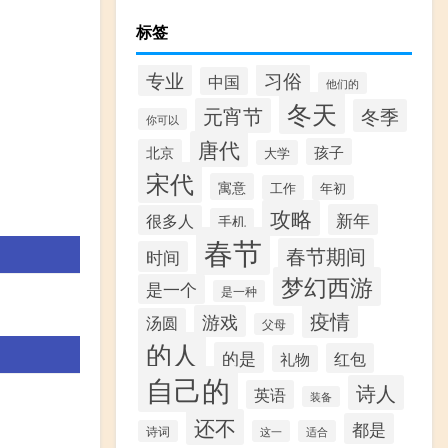
标签
专业
习俗
中国
他们的
冬天
元宵节
冬季
你可以
唐代
孩子
北京
大学
宋代
寓意
工作
年初
攻略
新年
很多人
手机
春节
春节期间
时间
梦幻西游
是一个
是一种
疫情
游戏
汤圆
父母
的人
的是
红包
礼物
自己的
诗人
英语
装备
还不
都是
诗词
这一
适合