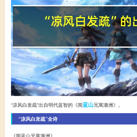
蓝山
“凉风白发疏”出自明代蓝智的《闻
兄寓滁洲》。
“凉风白发疏”全诗
《闻蓝山兄寓滁洲》