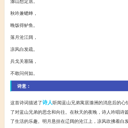
滁山想定居。
秋吟兼蟋蟀，
晚饭得鲈鱼。
落月沧江阔，
凉风白发疏。
兵戈关塞隔，
不敢问何如。
诗意：
诗人
这首诗词描述了
听闻蓝山兄弟寓居滁洲的消息后的心
了对蓝山兄弟的思念和向往。在秋天的夜晚，诗人吟唱诗
了生活的乐趣。明月悬挂在辽阔的沧江上，凉风吹拂着白