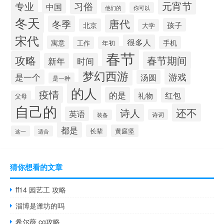
元宵节
专业
习俗
中国
他们的
你可以
冬天
唐代
冬季
孩子
北京
大学
宋代
很多人
寓意
手机
工作
年初
春节
攻略
春节期间
新年
时间
梦幻西游
游戏
是一个
汤圆
是一种
的人
疫情
的是
红包
礼物
父母
自己的
还不
诗人
英语
诗词
装备
都是
长辈
黄庭坚
这一
适合
猜你想看的文章
ff14 园艺工 攻略
淄博是潍坊的吗
希尔薇 cg攻略