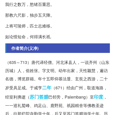
我行之数万，愁绪百重思。
那教六尺影，独步五天陲。
上将可陵师，匹士志难移。
如论惜短命，何得满长祇.
作者简介(义净)
（635～713）唐代译经僧。河北涿县人，一说齐州（山东
历城）人，俗姓张。字文明。幼年出家，天性颖慧，遍访
名德，博览群籍。年十五即仰慕法显、玄奘之西游，二十
二年
岁受具足戒。于咸亨
（671）经由广州，取道海路，
苏门答腊
印度
经室利弗逝（
巴邻旁，Palembang）至
，
一一巡礼鹫峰、鸡足山、鹿野苑、祇园精舍等佛教圣迹
后，往那烂陀寺勤学十年，后又至苏门答腊游学七年。历