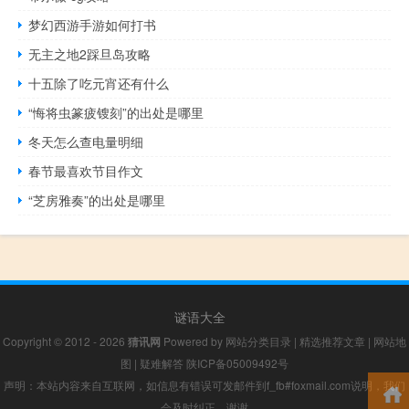
梦幻西游手游如何打书
无主之地2踩旦岛攻略
十五除了吃元宵还有什么
“悔将虫篆疲锼刻”的出处是哪里
冬天怎么查电量明细
春节最喜欢节目作文
“芝房雅奏”的出处是哪里
谜语大全
Copyright © 2012 - 2026
猜讯网
Powered by
网站分类目录
|
精选推荐文章
|
网站地
图
|
疑难解答
陕ICP备05009492号
声明：本站内容来自互联网，如信息有错误可发邮件到f_fb#foxmail.com说明，我们
会及时纠正，谢谢