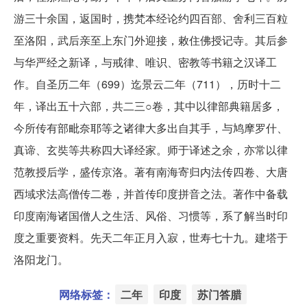
游三十余国，返国时，携梵本经论约四百部、舍利三百粒
至洛阳，武后亲至上东门外迎接，敕住佛授记寺。其后参
与华严经之新译，与戒律、唯识、密教等书籍之汉译工
作。自圣历二年（699）迄景云二年（711），历时十二
年，译出五十六部，共二三○卷，其中以律部典籍居多，
今所传有部毗奈耶等之诸律大多出自其手，与鸠摩罗什、
真谛、玄奘等共称四大译经家。师于译述之余，亦常以律
范教授后学，盛传京洛。著有南海寄归内法传四卷、大唐
西域求法高僧传二卷，并首传印度拼音之法。著作中备载
印度南海诸国僧人之生活、风俗、习惯等，系了解当时印
度之重要资料。先天二年正月入寂，世寿七十九。建塔于
洛阳龙门。
网络标签：
二年
印度
苏门答腊