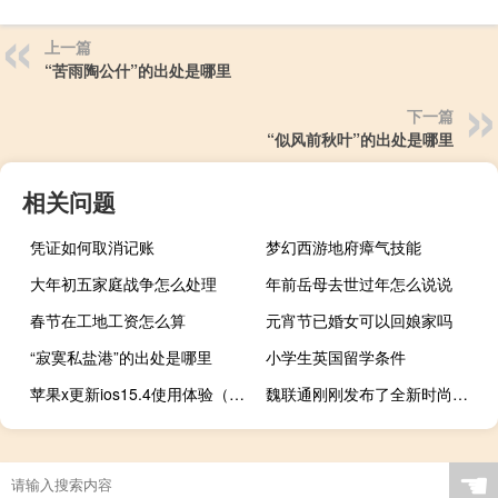
上一篇
“苦雨陶公什”的出处是哪里
下一篇
“似风前秋叶”的出处是哪里
相关问题
凭证如何取消记账
梦幻西游地府瘴气技能
大年初五家庭战争怎么处理
年前岳母去世过年怎么说说
春节在工地工资怎么算
元宵节已婚女可以回娘家吗
“寂寞私盐港”的出处是哪里
小学生英国留学条件
苹果x更新ios15.4使用体验（苹果x可以更新12.4.1吗）
魏联通刚刚发布了全新时尚的TS230 NAS机箱
☚