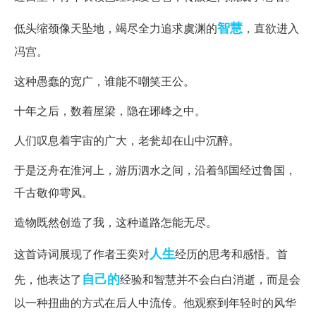
智慧
低头缩颈像天坠地，竭尽全力追求虞渊的
，直欲进入
冯宫。
这种愚蠢的宽广，谁能不嘲笑王公。
十年之后，数着屋梁，隐在琊峰之中。
人们叹息着宇宙的广大，老瓮却在山中沉醉。
于是泛舟在淮河上，游历泗水之间，沿着邹国经过鲁国，
千古敬仰雩风。
造物既然创造了我，这种道路怎能无尽。
人生
这首诗词展现了作者王奕对
经历的思考和感悟。首
自己的
先，他表达了
经验和智慧并不会白白消逝，而是会
以一种扭曲的方式在后人中流传。他观察到年轻时的风华