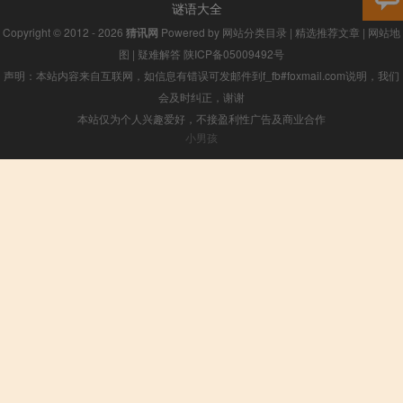
谜语大全
Copyright © 2012 - 2026
猜讯网
Powered by
网站分类目录
|
精选推荐文章
|
网站地
图
|
疑难解答
陕ICP备05009492号
声明：本站内容来自互联网，如信息有错误可发邮件到f_fb#foxmail.com说明，我们
会及时纠正，谢谢
本站仅为个人兴趣爱好，不接盈利性广告及商业合作
小男孩