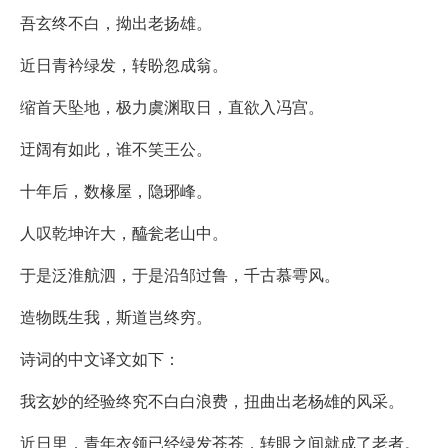
吾玄终不白，拗出老扬雄。
近日青衿绿发，转盼忽成翁。
缩首天坠地，极力虞渊取日，直欲入冯宫。
迂阔有如此，谁不笑王公。
十年后，数椽屋，隐琊峰。
人叹乾坤许大，醯瓮老山中。
于是泛淮航泗，于是沿邹过鲁，千古慕雩风。
造物既生我，斯道岂终穷。
诗词的中文译文如下：
我玄妙的经验终究不白白浪费，扭曲出老杨雄的风采。
近日里，青年衣领已经绿发苍苍，转眼之间就成了老者。