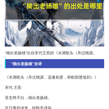
“拗出老扬雄”出自宋代王奕的《水调歌头（舟过桃源。
“拗出老扬雄”全诗
《水调歌头（舟过桃源，适逢初度，和欧阳楚翁韵）》
宋代 王奕
吾玄终不白，拗出老扬雄。
近日青衿绿发，转盼忽成翁。