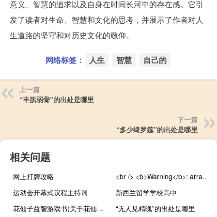
意义、智慧的追求以及自身在时间长河中的存在感。它引
发了读者对生命、智慧和文化的思考，并展示了作者对人
生道路的坚守和对历史文化的敬仰。
网络标签：
人生
智慧
自己的
上一篇
“丰肌弱骨”的出处是哪里
下一篇
“多少绮罗筵”的出处是哪里
相关问题
网上打牌攻略
<br /> <b>Warning</b>: array_search() expects parameter 2 to be array, boolean given in <b>/home/wwwroot/zw.gozuowen.com/aititle/title.php</b> on line <b>179</b><br /> 韩警官绿帽同人
运动会开幕式议程主持词
新西兰留学学校高中
花仙子益智游戏书(关于花仙子益智游戏书简述)
“无人见精魄”的出处是哪里