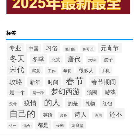
标签
元宵节
专业
习俗
中国
他们的
你可以
冬天
唐代
冬季
孩子
北京
大学
宋代
很多人
寓意
手机
工作
年初
春节
攻略
春节期间
新年
时间
梦幻西游
游戏
是一个
汤圆
是一种
的人
疫情
的是
红包
礼物
父母
自己的
还不
诗人
英语
诗词
装备
都是
长辈
黄庭坚
这一
适合