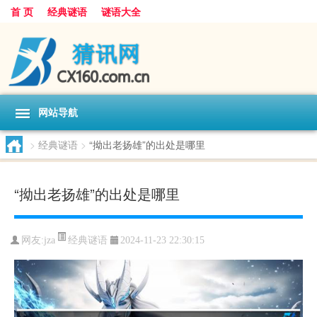
首 页
经典谜语
谜语大全
网站导航
>
经典谜语
>
“拗出老扬雄”的出处是哪里
“拗出老扬雄”的出处是哪里
经典谜语
网友:
jza
2024-11-23 22:30:15