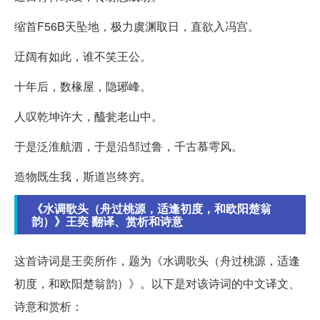
缩首F56B天坠地，极力虞渊取日，直欲入冯宫。
迂阔有如此，谁不笑王公。
十年后，数椽屋，隐琊峰。
人叹乾坤许大，醯瓮老山中。
于是泛淮航泗，于是沿邹过鲁，千古慕雩风。
造物既生我，斯道岂终穷。
《水调歌头（舟过桃源，适逢初度，和欧阳楚翁
韵）》王奕 翻译、赏析和诗意
这首诗词是王奕所作，题为《水调歌头（舟过桃源，适逢
初度，和欧阳楚翁韵）》。以下是对该诗词的中文译文、
诗意和赏析：