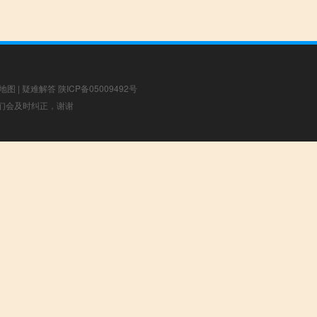
地图
|
疑难解答
陕ICP备05009492号
，我们会及时纠正，谢谢