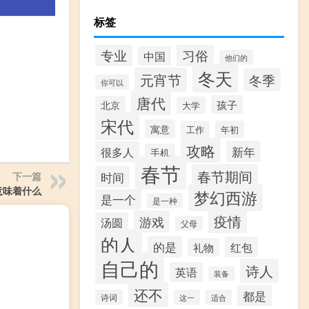
标签
专业
习俗
中国
他们的
冬天
元宵节
冬季
你可以
唐代
孩子
北京
大学
宋代
寓意
工作
年初
攻略
新年
很多人
手机
春节
春节期间
时间
下一篇
意味着什么
梦幻西游
是一个
是一种
疫情
游戏
汤圆
父母
的人
的是
红包
礼物
自己的
诗人
英语
装备
还不
都是
诗词
这一
适合