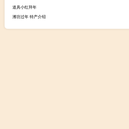
道具小红拜年
潍坊过年 特产介绍