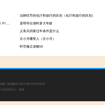
治肺结节的化疗和放疗的区别（化疗和放疗的区别）
6080新视觉视频播放器 V1.0 绿色免费版（6080新视觉视频播放器 V1.0 绿色免费版功能简介）
道明寺出场时多大年龄
义务兵回家过年条件是什么
古小月哪里人（古小月）
时空修正攻略txt
地图
|
疑难解答
陕ICP备05009492号
，我们会及时纠正，谢谢