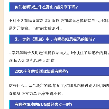
你们都听说过什么野史?能分享下吗?
不料不久胡氏又重新临朝听政,更加肆无忌惮铲除异己,压制孝
是为元姑娘。当时胡太后则对...
朱一龙的《重启》中，有哪些细思极恐的细节?
.. 幸好黑瞎子及时赶到,扮作蒙面人,用枪顶住了焦老板的
洞,植入金属片,以便听雷,这...
2020今年的笑话你知道有哪些?
这有什么... 母亲淡定的说:想多了,你哪儿跑得过别人啊,
直单身,凭实力单身,家里都不知。
有哪些游戏的BUG曾经轰动一时?