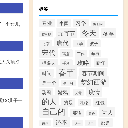
标签
专业
习俗
中国
一个女儿,
他们的
冬天
元宵节
冬季
你可以
唐代
孩子
北京
大学
宋代
寓意
工作
年初
攻略
在人头顶打
新年
很多人
手机
春节
春节期间
时间
梦幻西游
是一个
是一种
疫情
游戏
汤圆
父母
的人
! 8:儿子一
的是
红包
礼物
自己的
诗人
英语
装备
还不
都是
诗词
这一
适合