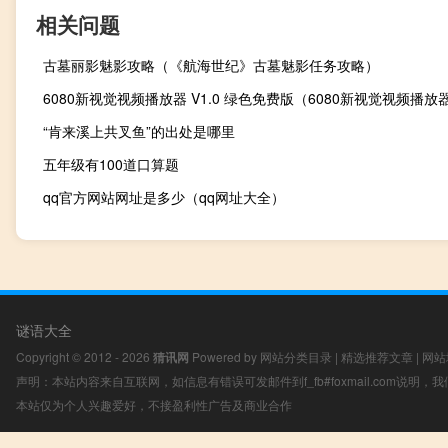
相关问题
古墓丽影魅影攻略（《航海世纪》古墓魅影任务攻略）
“肯来溪上共叉鱼”的出处是哪里
五年级有100道口算题
qq官方网站网址是多少（qq网址大全）
谜语大全
Copyright © 2012 - 2026
猜讯网
Powered by
网站分类目录
|
精选推荐文章
|
网站
声明：本站内容来自互联网，如信息有错误可发邮件到f_fb#foxmail.com说明
本站仅为个人兴趣爱好，不接盈利性广告及商业合作