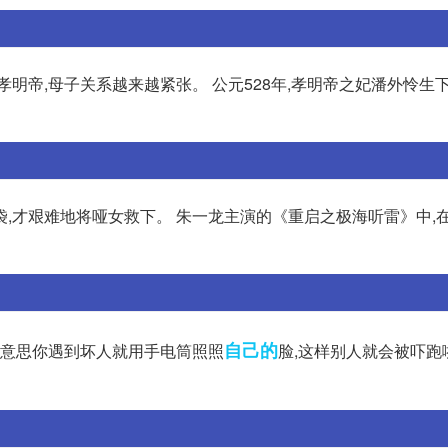
明帝,母子关系越来越紧张。 公元528年,孝明帝之妃潘外怜生下
脑袋,才艰难地将哑女救下。 朱一龙主演的《重启之极海听雷》中,
自己的
我的意思你遇到坏人就用手电筒照照
脸,这样别人就会被吓跑啦