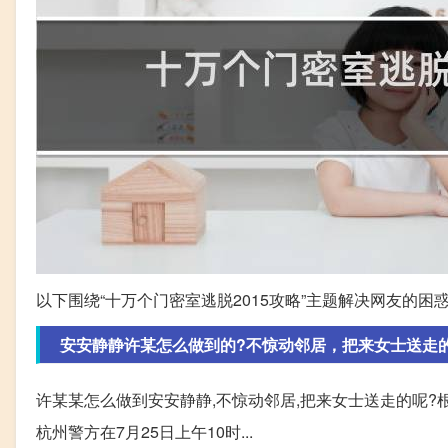
以下围绕“十万个门密室逃脱2015攻略”主题解决网友的困
安安静静许某怎么做到的?不惊动邻居，把来女士送走
许某某怎么做到安安静静,不惊动邻居,把来女士送走的呢?
杭州警方在7月25日上午10时...