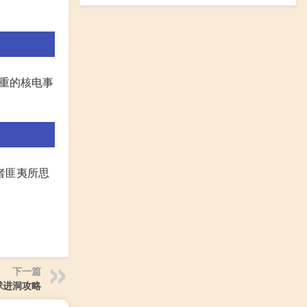
严重的核电事
者匪夷所思
下一篇
球进洞攻略