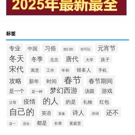
标签
元宵节
专业
习俗
中国
他们的
你可以
冬天
唐代
冬季
孩子
北京
大学
宋代
很多人
寓意
手机
工作
年初
春节
攻略
春节期间
新年
时间
梦幻西游
游戏
是一个
汤圆
是一种
的人
疫情
的是
红包
礼物
父母
自己的
还不
诗人
英语
诗词
装备
都是
长辈
黄庭坚
这一
适合