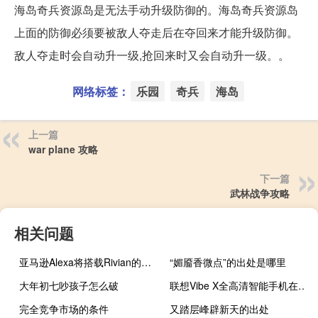
海岛奇兵资源岛是无法手动升级防御的。海岛奇兵资源岛
上面的防御必须要被敌人夺走后在夺回来才能升级防御。
敌人夺走时会自动升一级,抢回来时又会自动升一级。。
网络标签：
乐园
奇兵
海岛
上一篇
war plane 攻略
下一篇
武林战争攻略
相关问题
亚马逊Alexa将搭载Rivian的电动皮卡和SUV
“媚靥香微点”的出处是哪里
大年初七吵孩子怎么破
联想Vibe X全高清智能手机在印度推出
完全竞争市场的条件
又踏层峰辟新天的出处