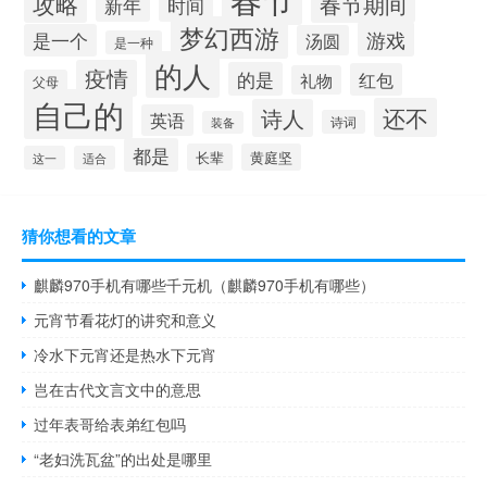
攻略
春节期间
新年
时间
梦幻西游
游戏
是一个
汤圆
是一种
的人
疫情
的是
红包
礼物
父母
自己的
还不
诗人
英语
诗词
装备
都是
长辈
黄庭坚
这一
适合
猜你想看的文章
麒麟970手机有哪些千元机（麒麟970手机有哪些）
元宵节看花灯的讲究和意义
冷水下元宵还是热水下元宵
岂在古代文言文中的意思
过年表哥给表弟红包吗
“老妇洗瓦盆”的出处是哪里