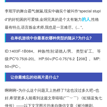
李珉宇的舞台霸气侧漏,现实中确实个被叫作“special stupi
的人
d”的好犯困的可爱猫,金烔完真的是个太有魅力
,性格
最有特点,语言炼金术师,我也是一言难尽。(... ”。
在单机游戏中你最喜欢哪种类型的随从?为什么?
ID:1403F-1B084。 种族/性别:诺德人/男。 类型:矿工。 等
级:PC*0.75(6-20)。 HP:50+(PC-0.75)*6.2【208】。 MP:
50+(PC-。
让你最难忘的动画片是什么?
啊咧咧~为什么这个问题又上热榜了?这也没过多久吧~也
好,希望更多人能看到这篇文章嘻嘻(*￣︶￣) 《虹猫蓝兔七
侠传》——以下文字图片均来自微信文章《被沙雕剧。