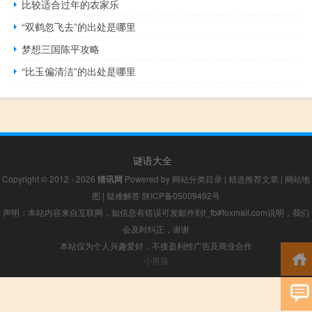
比较适合过年的农家乐
“双鹤忽飞去”的出处是哪里
梦想三国陈平攻略
“比玉偏清洁”的出处是哪里
谜语大全
Copyright © 2012 - 2026
猜讯网
Powered by
网站分类目录
|
精选推荐文章
|
网站地
图
|
疑难解答
陕ICP备05009492号
声明：本站内容来自互联网，如信息有错误可发邮件到f_fb#foxmail.com说明，我们
会及时纠正，谢谢
本站仅为个人兴趣爱好，不接盈利性广告及商业合作
小男孩