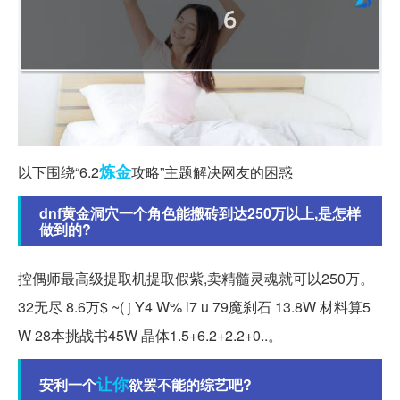
炼金
以下围绕“6.2
攻略”主题解决网友的困惑
dnf黄金洞穴一个角色能搬砖到达250万以上,是怎样
做到的?
控偶师最高级提取机提取假紫,卖精髓灵魂就可以250万。
32无尽 8.6万$ ~( j Y4 W% l7 u 79魔刹石 13.8W 材料算5
W 28本挑战书45W 晶体1.5+6.2+2.2+0..。
让你
安利一个
欲罢不能的综艺吧?