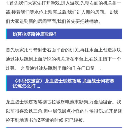
1.首先我们大家先打开游戏,进入游戏,先朝右面的机关射一
箭,接着我们等水位上涨完成后,我们进入新的房间。 2.我
们大家进到新的房间里面,我们首先要把铁桶放。
协莫拉塔斯神庙攻略?
首先玩家用弓箭射击右面平台的机关,再往水面上创造冰块,
通过冰块跳到上面所说的机关所在平台上,在这里留下一个
炸弹。 之后通过冰块跳到里面的门,在门口留一。
《不思议迷宫》龙血战士试炼攻略 龙血战士冈布奥
试炼怎么打 ...
龙血战士试炼攻略德古拉城堡电池末影狗,万金油组合。我
以前很喜欢铁三角,但中层低层点小怪的时候很伤,尤其是还
捡不到地震书放Z字斩的时候,它已经被。