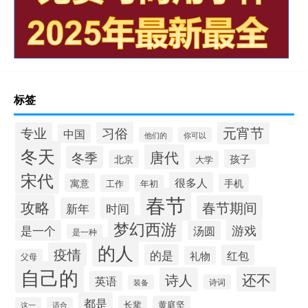
标签
元宵节
专业
习俗
中国
他们的
你可以
冬天
唐代
冬季
孩子
北京
大学
宋代
很多人
寓意
手机
工作
年初
春节
攻略
春节期间
新年
时间
梦幻西游
游戏
是一个
汤圆
是一种
的人
疫情
的是
红包
礼物
父母
自己的
还不
诗人
英语
诗词
装备
都是
长辈
黄庭坚
这一
适合