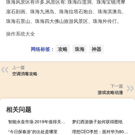
珠海风景区有许多,风景区有: 珠海白莲洞、珠海宝镜湾摩
崖石刻画、珠海九洲岛、珠海拉塔石炮台、珠海淇澳岛、
珠海石景山、珠海四大佛山旅游风景区、珠海外伶仃。
操作系统大全
网络标签：
攻略
珠海
神器
上一篇
空调消毒攻略
下一篇
游戏攻略动漫
相关问题
智能水壶市场 2019年值得关注的巨大增长机遇和挑战
梦幻西游旗子如何获得图纸
“今日探春游”的出处是哪里
理想CEO李想：面对华为80%是学习 20%是尊敬