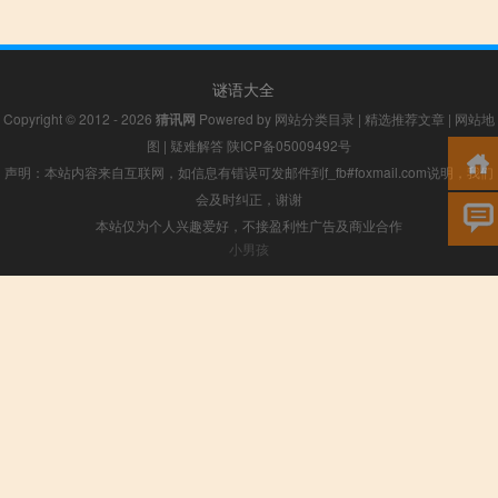
谜语大全
Copyright © 2012 - 2026
猜讯网
Powered by
网站分类目录
|
精选推荐文章
|
网站地
图
|
疑难解答
陕ICP备05009492号
声明：本站内容来自互联网，如信息有错误可发邮件到f_fb#foxmail.com说明，我们
会及时纠正，谢谢
本站仅为个人兴趣爱好，不接盈利性广告及商业合作
小男孩