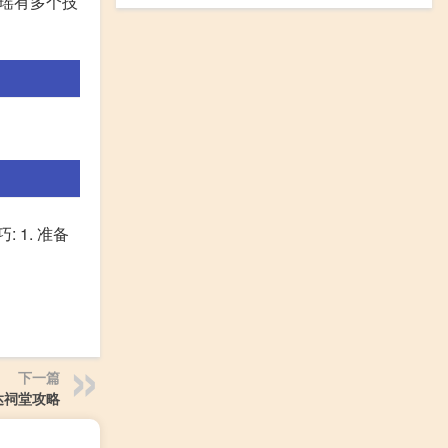
碧瑶有多个技
1. 准备
下一篇
达祠堂攻略