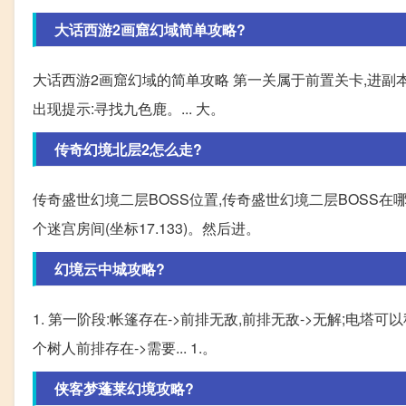
大话西游2画窟幻域简单攻略?
大话西游2画窟幻域的简单攻略 第一关属于前置关卡,进副
出现提示:寻找九色鹿。... 大。
传奇幻境北层2怎么走?
传奇盛世幻境二层BOSS位置,传奇盛世幻境二层BOSS在
个迷宫房间(坐标17.133)。然后进。
幻境云中城攻略?
1. 第一阶段:帐篷存在->前排无敌,前排无敌->无解;电塔可
个树人前排存在->需要... 1.。
侠客梦蓬莱幻境攻略?