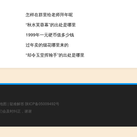
怎样在群里给老师拜年呢
“秋水芙蓉幕”的出处是哪里
1999年一元硬币值多少钱
过年卖的烟花哪里来的
“却令玉堂挥翰手”的出处是哪里
地图
|
疑难解答
陕ICP备05009492号
，我们会及时纠正，谢谢