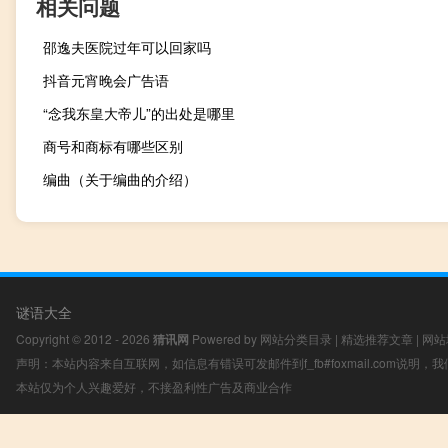
相关问题
邵逸夫医院过年可以回家吗
抖音元宵晚会广告语
“念我东皇大帝儿”的出处是哪里
商号和商标有哪些区别
编曲（关于编曲的介绍）
谜语大全
Copyright © 2012 - 2026
猜讯网
Powered by
网站分类目录
|
精选推荐文章
|
网站
声明：本站内容来自互联网，如信息有错误可发邮件到f_fb#foxmail.com说明
本站仅为个人兴趣爱好，不接盈利性广告及商业合作