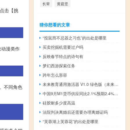
长辈
黄庭坚
后点击【挑
猜你想看的文章
“投鼠而不忌器之习也”的出处是哪里
买卖挖掘机需要过户吗
数动漫类作
反映春节特点的诗句有
梦幻西游探索任务
跨年怎么形容
未来教育通用激活器 V1.0 绿色版（未来教育通用激活器 V1.0 绿色版功能简介）
色。不同角色
中国9月M1货币供应同比2.1%预期2.4%前值2.2%
硅胶耐多少度高温
法院判决离婚后还需要办理离婚证吗
“芙蓉湖上芙蓉花”的出处是哪里