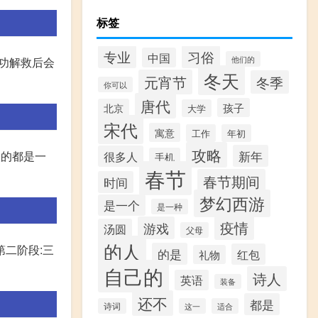
标签
专业
习俗
中国
他们的
成功解救后会
冬天
元宵节
冬季
你可以
唐代
孩子
北京
大学
宋代
寓意
工作
年初
攻略
新年
入的都是一
很多人
手机
春节
春节期间
时间
梦幻西游
是一个
是一种
疫情
游戏
汤圆
父母
的人
第二阶段:三
的是
红包
礼物
自己的
诗人
英语
装备
还不
都是
诗词
这一
适合