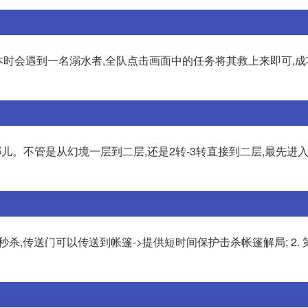
本时会遇到一名溺水者,全队点击画面中的任务将其救上来即可,
哪儿。不管是从幻境一层到二层,还是2转-3转直接到二层,最先进
以秒杀,传送门可以传送到帐篷->提供短时间保护击杀帐篷解局; 2. 