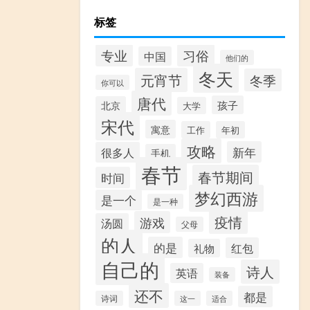
标签
专业
习俗
中国
他们的
冬天
元宵节
冬季
你可以
唐代
孩子
北京
大学
宋代
寓意
工作
年初
攻略
新年
很多人
手机
春节
春节期间
时间
梦幻西游
是一个
是一种
疫情
游戏
汤圆
父母
的人
的是
红包
礼物
自己的
诗人
英语
装备
还不
都是
诗词
这一
适合