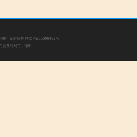
地图
|
疑难解答
陕ICP备05009492号
，我们会及时纠正，谢谢