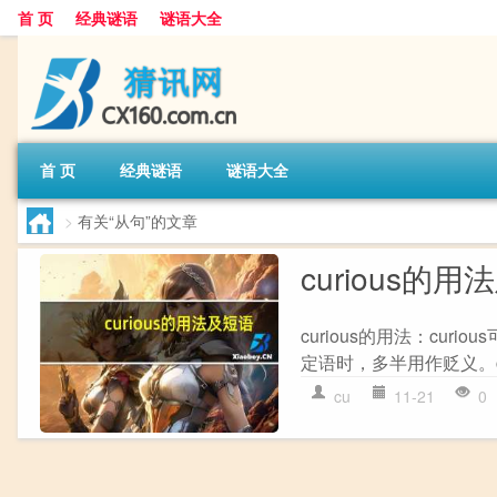
首 页
经典谜语
谜语大全
首 页
经典谜语
谜语大全
>
有关“从句”的文章
curious的
curious的用法：curi
定语时，多半用作贬义。curio
cu
11-21
0