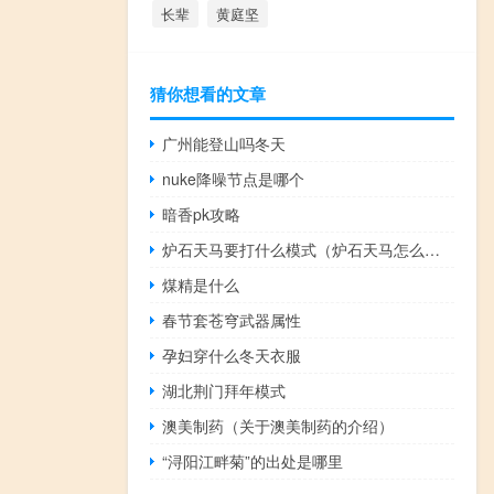
长辈
黄庭坚
猜你想看的文章
广州能登山吗冬天
nuke降噪节点是哪个
暗香pk攻略
炉石天马要打什么模式（炉石天马怎么获得）
煤精是什么
春节套苍穹武器属性
孕妇穿什么冬天衣服
湖北荆门拜年模式
澳美制药（关于澳美制药的介绍）
“浔阳江畔菊”的出处是哪里