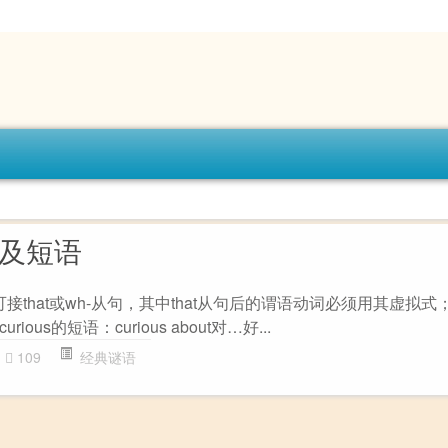
用法及短语
ous可接that或wh-从句，其中that从句后的谓语动词必须用其虚拟式；c
us的短语：curious about对…好...
109
经典谜语