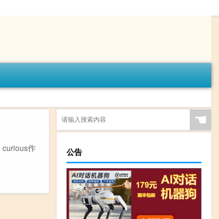
☚
urious作
公告