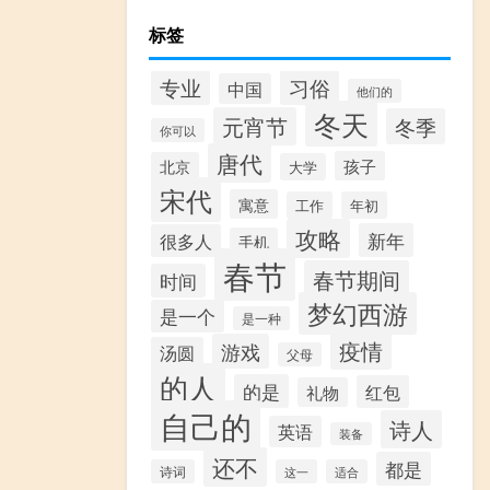
标签
专业
习俗
中国
他们的
冬天
元宵节
冬季
你可以
唐代
孩子
北京
大学
宋代
寓意
工作
年初
攻略
新年
很多人
手机
春节
春节期间
时间
梦幻西游
是一个
是一种
疫情
游戏
汤圆
父母
的人
的是
红包
礼物
自己的
诗人
英语
装备
还不
都是
诗词
这一
适合