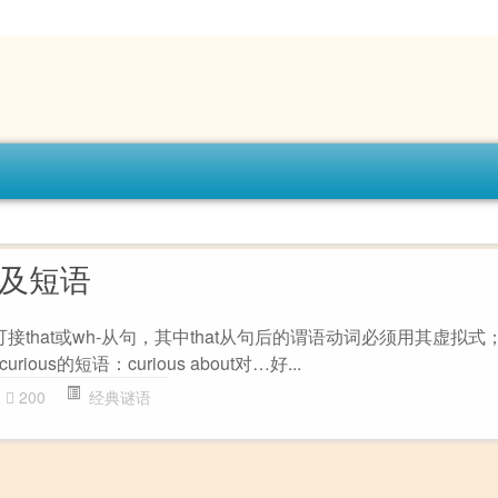
用法及短语
ous可接that或wh-从句，其中that从句后的谓语动词必须用其虚拟式；c
us的短语：curious about对…好...
200
经典谜语