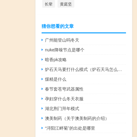
长辈
黄庭坚
猜你想看的文章
广州能登山吗冬天
nuke降噪节点是哪个
暗香pk攻略
炉石天马要打什么模式（炉石天马怎么获得）
煤精是什么
春节套苍穹武器属性
孕妇穿什么冬天衣服
湖北荆门拜年模式
澳美制药（关于澳美制药的介绍）
“浔阳江畔菊”的出处是哪里