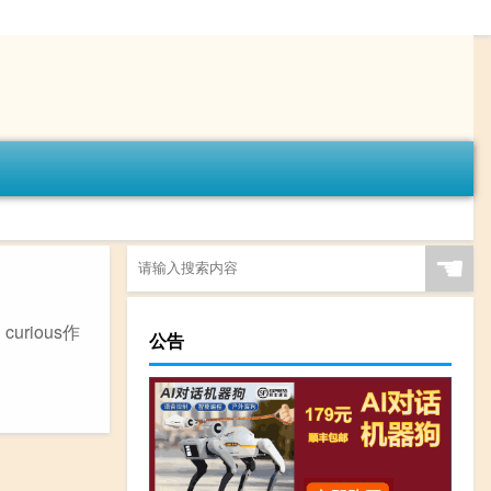
☚
urious作
公告