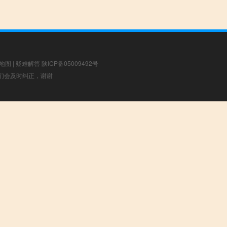
地图
|
疑难解答
陕ICP备05009492号
，我们会及时纠正，谢谢