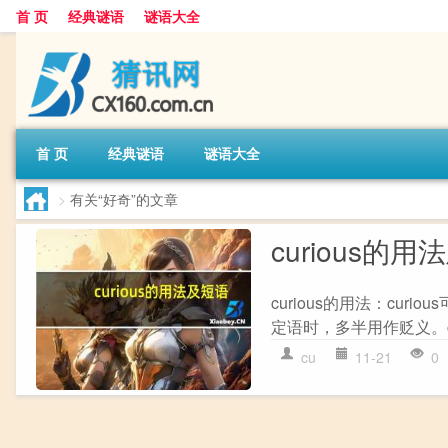
首 页
经典谜语
谜语大全
首 页
经典谜语
谜语大全
>
有关“好奇”的文章
curious的
curious的用法：curi
定语时，多半用作贬义。curio
cu
11-21
0