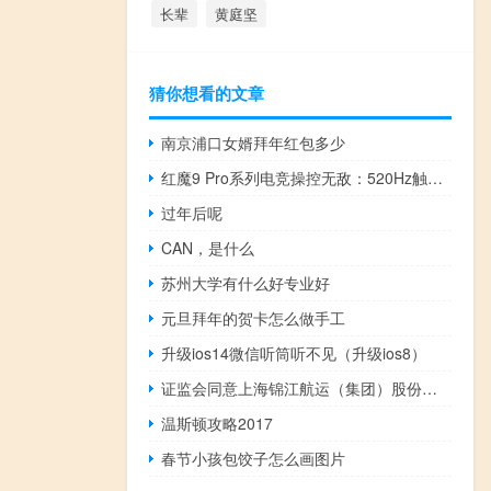
长辈
黄庭坚
猜你想看的文章
南京浦口女婿拜年红包多少
红魔9 Pro系列电竞操控无敌：520Hz触控肩键+5G双频Wi-Fi
过年后呢
CAN，是什么
苏州大学有什么好专业好
元旦拜年的贺卡怎么做手工
升级ios14微信听筒听不见（升级ios8）
证监会同意上海锦江航运（集团）股份有限公司首次公开发行股票注册
温斯顿攻略2017
春节小孩包饺子怎么画图片