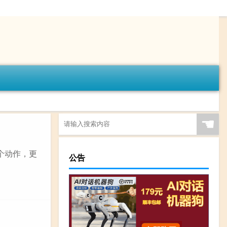
☚
个动作，更
公告