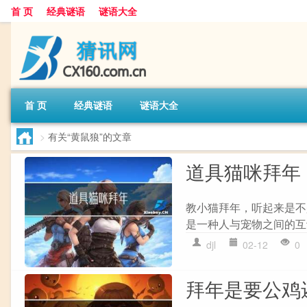
首 页
经典谜语
谜语大全
首 页
经典谜语
谜语大全
>
有关“黄鼠狼”的文章
道具猫咪拜年
教小猫拜年，听起来是不
是一种人与宠物之间的互
djl
02-12
0
拜年是要公鸡