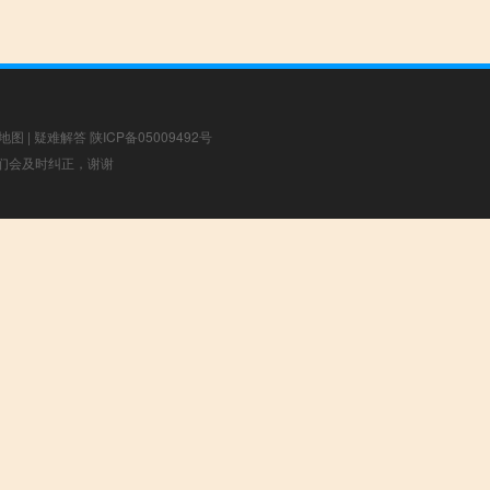
地图
|
疑难解答
陕ICP备05009492号
，我们会及时纠正，谢谢