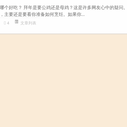
哪个好吃？ 拜年是要公鸡还是母鸡？这是许多网友心中的疑问
，主要还是要看你准备如何烹饪。如果你...
4
文章列表