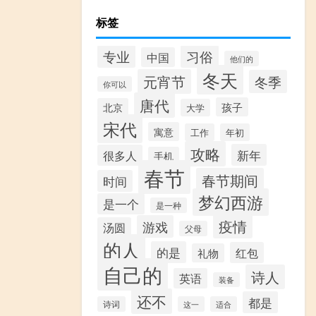
标签
专业
习俗
中国
他们的
冬天
元宵节
冬季
你可以
唐代
孩子
北京
大学
宋代
寓意
工作
年初
攻略
新年
很多人
手机
春节
春节期间
时间
梦幻西游
是一个
是一种
疫情
游戏
汤圆
父母
的人
的是
红包
礼物
自己的
诗人
英语
装备
还不
都是
诗词
这一
适合