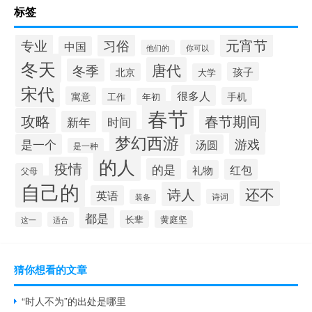
标签
元宵节
专业
习俗
中国
他们的
你可以
冬天
唐代
冬季
孩子
北京
大学
宋代
很多人
寓意
手机
工作
年初
春节
攻略
春节期间
新年
时间
梦幻西游
游戏
是一个
汤圆
是一种
的人
疫情
的是
红包
礼物
父母
自己的
还不
诗人
英语
诗词
装备
都是
长辈
黄庭坚
这一
适合
猜你想看的文章
“时人不为”的出处是哪里