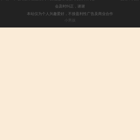
会及时纠正，谢谢
本站仅为个人兴趣爱好，不接盈利性广告及商业合作
小男孩