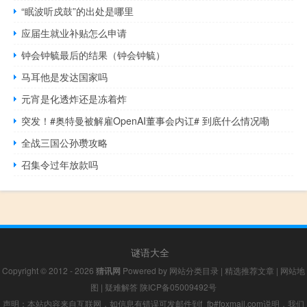
“眠波听戍鼓”的出处是哪里
应届生就业补贴怎么申请
钟会钟毓最后的结果（钟会钟毓）
马耳他是发达国家吗
元宵是化透炸还是冻着炸
突发！#奥特曼被解雇OpenAI董事会内讧# 到底什么情况嘞
全战三国公孙瓒攻略
召集令过年放款吗
谜语大全
Copyright © 2012 - 2026
猜讯网
Powered by
网站分类目录
|
精选推荐文章
|
网站地
图
|
疑难解答
陕ICP备05009492号
声明：本站内容来自互联网，如信息有错误可发邮件到f_fb#foxmail.com说明，我们