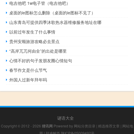
电吉他吧 1w电子管（电吉他吧）
桌面的ie图标怎么删除（桌面的ie图标不见了）
山东青岛可提供四季沐歌热水器维修服务地址在哪
以前过年发生了什么事情
贵州安顺旅游攻略必去景点
“高岸兀兀何由全”的出处是哪里
心情不好的句子发朋友圈心情短句
春节作文是什么节气
外国人过新年拜年吗
谜语大全
Copyright © 2012 - 2026
猜讯网
Powered by
网站分类目录
|
精选推荐文章
|
网站地
图
|
疑难解答
陕ICP备05009492号