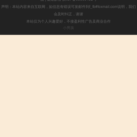
声明：本站内容来自互联网，如信息有错误可发邮件到f_fb#foxmail.com说明，我们
会及时纠正，谢谢
本站仅为个人兴趣爱好，不接盈利性广告及商业合作
小男孩