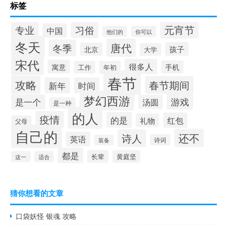
标签
元宵节
专业
习俗
中国
他们的
你可以
冬天
唐代
冬季
孩子
北京
大学
宋代
很多人
寓意
手机
工作
年初
春节
攻略
春节期间
新年
时间
梦幻西游
游戏
是一个
汤圆
是一种
的人
疫情
的是
红包
礼物
父母
自己的
还不
诗人
英语
诗词
装备
都是
长辈
黄庭坚
这一
适合
猜你想看的文章
口袋妖怪 银魂 攻略