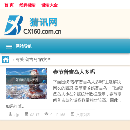
首 页
经典谜语
谜语大全
网站导航
>
有关“普吉岛”的文章
春节普吉岛人多吗
下面围绕“春节普吉岛人多吗”主题解决
网友的困惑 春节带爸妈普吉岛一日游哪
些岛人少些? 据统计数据显示，春节期
间普吉岛的游客数量相对较高。因此，
如果打算...
cjp
02-17
0
168
文章列表