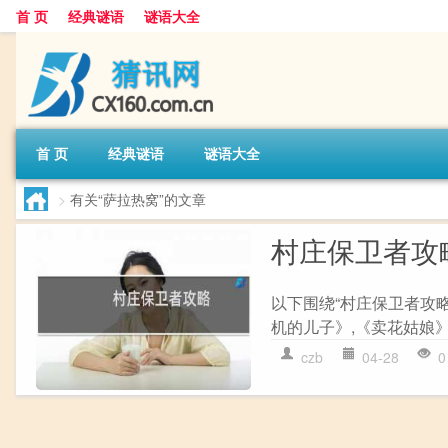
首 页
经典谜语
谜语大全
首 页
经典谜语
谜语大全
>
有关“萨拉热窝”的文章
村庄保卫者攻
以下围绕“村庄保卫者攻
机的儿子》,《卖花姑娘》
czb
04-28
0