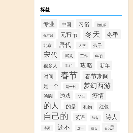
标签
专业
习俗
中国
他们的
冬天
元宵节
冬季
你可以
唐代
孩子
北京
大学
宋代
寓意
工作
年初
攻略
新年
很多人
手机
春节
春节期间
时间
梦幻西游
是一个
是一种
疫情
游戏
汤圆
父母
的人
的是
红包
礼物
自己的
诗人
英语
装备
还不
都是
诗词
这一
适合