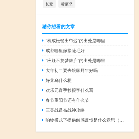
长辈
黄庭坚
猜你想看的文章
“梳成松髻出帘迟”的出处是哪里
成都哪里嫁接睫毛好
“应疑不复梦康庐”的出处是哪里
大年初二要去娘家拜年好吗
好莱乌什么梗
欢乐元宵手抄报字什么写
春节重阳节还有什么节
三英战吕布战神攻略
响铃模式下提供触感反馈是什么意思（反馈是什么意思）