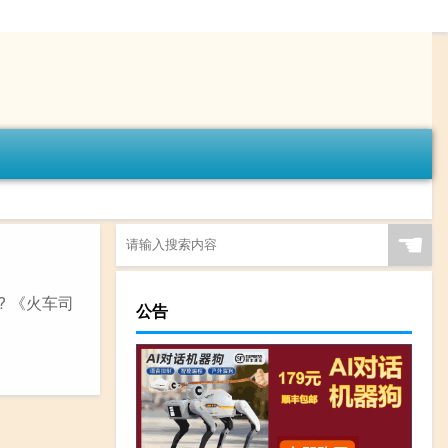
☚
 《火车司
公告