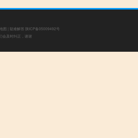
地图
|
疑难解答
陕ICP备05009492号
，我们会及时纠正，谢谢