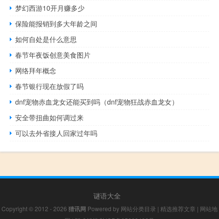
梦幻西游10开月赚多少
保险能报销到多大年龄之间
如何自处是什么意思
春节年夜饭创意美食图片
网络拜年概念
春节银行现在放假了吗
dnf宠物赤血龙女还能买到吗（dnf宠物狂战赤血龙女）
安全带扭曲如何调过来
可以去外省接人回家过年吗
谜语大全
Copyright © 2012 - 2026
猜讯网
Powered by
网站分类目录
|
精选推荐文章
|
网站地