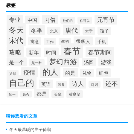
标签
元宵节
专业
习俗
中国
他们的
你可以
冬天
唐代
冬季
孩子
北京
大学
宋代
很多人
寓意
手机
工作
年初
春节
攻略
春节期间
新年
时间
梦幻西游
游戏
是一个
汤圆
是一种
的人
疫情
的是
红包
礼物
父母
自己的
还不
诗人
英语
诗词
装备
都是
长辈
黄庭坚
这一
适合
猜你想看的文章
冬天最温暖的曲子简谱