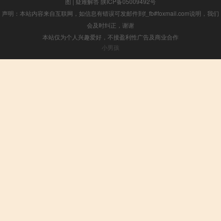
图
|
疑难解答
陕ICP备05009492号
声明：本站内容来自互联网，如信息有错误可发邮件到f_fb#foxmail.com说明，我们
会及时纠正，谢谢
本站仅为个人兴趣爱好，不接盈利性广告及商业合作
小男孩