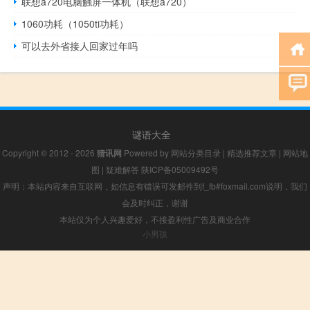
联想a720电脑触屏一体机（联想a720）
1060功耗（1050ti功耗）
可以去外省接人回家过年吗
谜语大全
Copyright © 2012 - 2026
猜讯网
Powered by
网站分类目录
|
精选推荐文章
|
网站地
图
|
疑难解答
陕ICP备05009492号
声明：本站内容来自互联网，如信息有错误可发邮件到f_fb#foxmail.com说明，我们
会及时纠正，谢谢
本站仅为个人兴趣爱好，不接盈利性广告及商业合作
小男孩