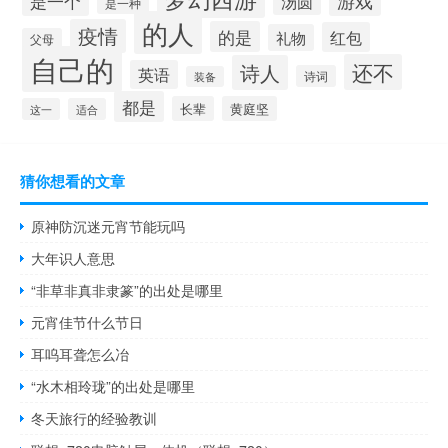
游戏
是一个
汤圆
是一种
的人
疫情
的是
红包
礼物
父母
自己的
还不
诗人
英语
诗词
装备
都是
长辈
黄庭坚
这一
适合
猜你想看的文章
原神防沉迷元宵节能玩吗
大年识人意思
“非草非真非隶篆”的出处是哪里
元宵佳节什么节日
耳呜耳聋怎么冶
“水木相玲珑”的出处是哪里
冬天旅行的经验教训