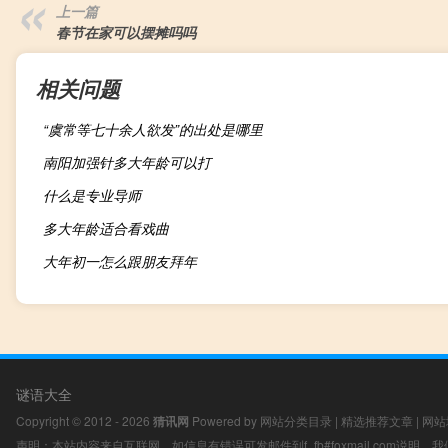
上一篇
春节在家可以摆摊吗吗
相关问题
“虞常等七十余人欲发”的出处是哪里
南阳加强针多大年龄可以打
什么是专业导师
多大年龄适合看戏曲
大年初一怎么跟朋友拜年
谜语大全
Copyright © 2012 - 2026
猜讯网
Powered by
网站分类目录
|
精选推荐文章
|
网站
声明：本站内容来自互联网，如信息有错误可发邮件到f_fb#foxmail.com说明