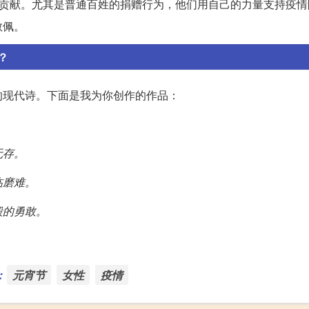
的贡献。尤其是普通百姓的捐赠行为，他们用自己的力量支持疫情
敬佩。
？
的现代诗。下面是我为你创作的作品：
无存。
临磨难。
毅的勇敢。
：
元宵节
女性
疫情