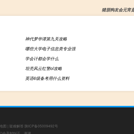
猪朋狗友会元宵
神代梦华谭第九关攻略
哪些大学电子信息类专业强
学会计都会学什么
坦壳风云红警ol攻略
英语6级备考用什么资料
地图
|
疑难解答
陕ICP备05009492号
，我们会及时纠正，谢谢