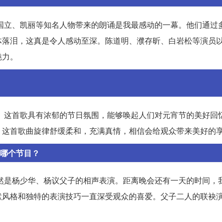
张国立、凯丽等知名人物带来的朗诵是我最感动的一幕。他们通过
体落泪，这真是令人感动至深。陈道明、濮存昕、白岩松等演员
魅力。
》。这首歌具有浓郁的节日氛围，能够唤起人们对元宵节的美好回
，这首歌曲旋律舒缓柔和，充满真情，相信会给观众带来美好的
欢哪个节目？
当然是杨少华、杨议父子的相声表演。距离晚会还有一天的时间，
默风格和独特的表演技巧一直深受观众的喜爱。父子二人的联袂