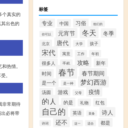
标签
多个真实的
专业
习俗
以其出色的
中国
他们的
冬天
元宵节
冬季
你可以
唐代
孩子
北京
大学
宋代
寓意
工作
年初
攻略
新年
很多人
手机
忆和热情。
春节
春节期间
时间
享受。
梦幻西游
是一个
是一种
疫情
游戏
汤圆
父母
的人
的是
红包
礼物
我非常期待
自己的
诗人
英语
演出必将带
装备
还不
都是
诗词
这一
适合