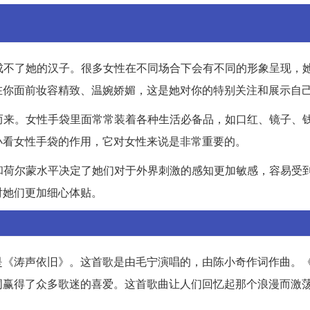
对成不了她的汉子。很多女性在不同场合下会有不同的形象呈现，
在你面前妆容精致、温婉娇媚，这是她对你的特别关注和展示自
备而来。女性手袋里面常常装着各种生活必备品，如口红、镜子、
小看女性手袋的作用，它对女性来说是非常重要的。
构和荷尔蒙水平决定了她们对于外界刺激的感知更加敏感，容易受
对她们更加细心体贴。
是《涛声依旧》。这首歌是由毛宁演唱的，由陈小奇作词作曲。
词赢得了众多歌迷的喜爱。这首歌曲让人们回忆起那个浪漫而激