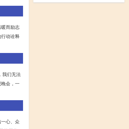
温暖而励志
的行动诠释
，我们无法
视晚会，一
结一心、众