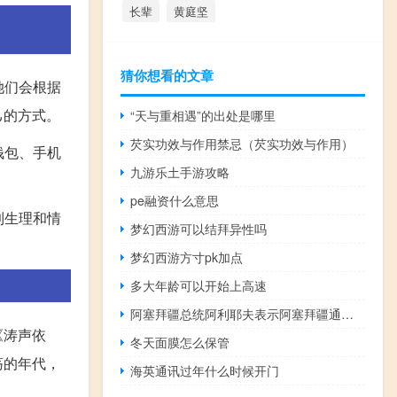
长辈
黄庭坚
猜你想看的文章
她们会根据
己的方式。
“天与重相遇”的出处是哪里
芡实功效与作用禁忌（芡实功效与作用）
钱包、手机
九游乐土手游攻略
pe融资什么意思
到生理和情
梦幻西游可以结拜异性吗
梦幻西游方寸pk加点
多大年龄可以开始上高速
阿塞拜疆总统阿利耶夫表示阿塞拜疆通过在卡拉巴赫地区进行的“反恐行动”恢复了主权
《涛声依
冬天面膜怎么保管
荡的年代，
海英通讯过年什么时候开门