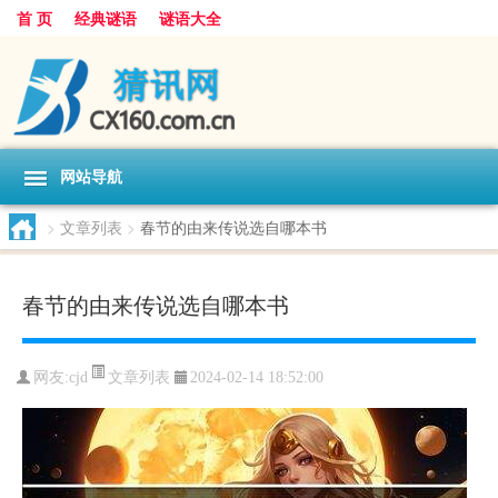
首 页
经典谜语
谜语大全
网站导航
>
文章列表
>
春节的由来传说选自哪本书
春节的由来传说选自哪本书
文章列表
网友:
cjd
2024-02-14 18:52:00