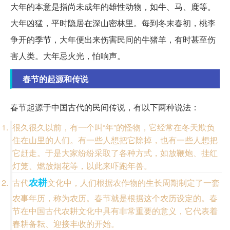
大年的本意是指尚未成年的雄性动物，如牛、马、鹿等。
大年凶猛，平时隐居在深山密林里。每到冬末春初，桃李
争开的季节，大年便出来伤害民间的牛猪羊，有时甚至伤
害人类。大年忌火光，怕响声。
春节的起源和传说
春节起源于中国古代的民间传说，有以下两种说法：
很久很久以前，有一个叫“年”的怪物，它经常在冬天欺负
住在山里的人们。有一些人想把它除掉，也有一些人想把
它赶走。于是大家纷纷采取了各种方式，如放鞭炮、挂红
灯笼、燃放烟花等，以此来吓跑年兽。
农耕
古代
文化中，人们根据农作物的生长周期制定了一套
农事年历，称为农历。春节就是根据这个农历设定的。春
节在中国古代农耕文化中具有非常重要的意义，它代表着
春耕备耘、迎接丰收的开始。