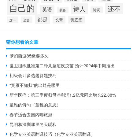
自己的
还不
诗人
英语
诗词
装备
都是
长辈
黄庭坚
这一
适合
猜你想看的文章
梦幻西游85级要多久
世卫组织批准第二种儿童疟疾疫苗 预计2024年中期推出
初级会计多选题答题技巧
“宾雁不知归”的出处是哪里
新华医疗：第三季度归母净利润1.2亿元同比增长22.88%
童稚的诗句（童稚的意思）
春节适合去国内哪旅游
昆明和深圳哪里冬天暖和
化学专业英语翻译技巧（化学专业英语翻译）