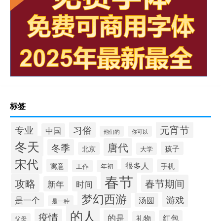
标签
元宵节
专业
习俗
中国
他们的
你可以
冬天
唐代
冬季
孩子
北京
大学
宋代
很多人
寓意
手机
工作
年初
春节
攻略
春节期间
新年
时间
梦幻西游
游戏
是一个
汤圆
是一种
的人
疫情
的是
红包
礼物
父母