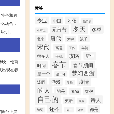
标签
人特色和独
专业
习俗
中国
他们的
什么场合，
冬天
元宵节
冬季
你可以
所吸引。
唐代
孩子
北京
大学
宋代
寓意
工作
年初
攻略
新年
很多人
手机
春晚。他首
春节
春节期间
时间
式出现在春
梦幻西游
是一个
是一种
疫情
游戏
汤圆
父母
的人
的是
红包
礼物
自己的
诗人
英语
装备
还不
都是
诗词
这一
适合
在舞台上展