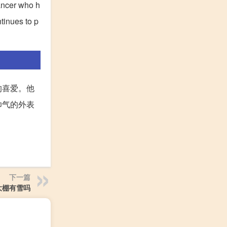
dancer who h
tinues to p
的喜爱。他
帅气的外表
下一篇
大棚有雪吗