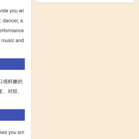
ovide you wi
, dancer, a
performance
r music and
口感鲜嫩的
笼、对联、
akes you sm