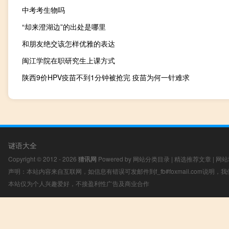
中考考生物吗
“却来澄湖边”的出处是哪里
和朋友绝交该怎样优雅的表达
闽江学院在职研究生上课方式
陕西9价HPV疫苗不到1分钟被抢完 疫苗为何一针难求
谜语大全
Copyright © 2012 - 2026
猜讯网
Powered by
网站分类目录
|
精选推荐文章
|
网站
声明：本站内容来自互联网，如信息有错误可发邮件到f_fb#foxmail.com说明
本站仅为个人兴趣爱好，不接盈利性广告及商业合作