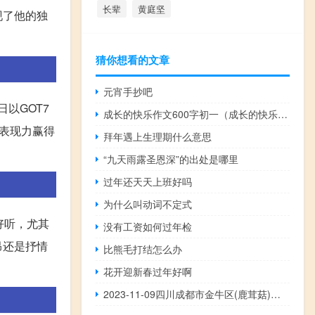
长辈
黄庭坚
现了他的独
猜你想看的文章
元宵手抄吧
日以GOT7
成长的快乐作文600字初一（成长的快乐作文600字）
台表现力赢得
拜年遇上生理期什么意思
“九天雨露圣恩深”的出处是哪里
过年还天天上班好吗
为什么叫动词不定式
好听，尤其
没有工资如何过年检
昂还是抒情
比熊毛打结怎么办
花开迎新春过年好啊
2023-11-09四川成都市金牛区(鹿茸菇)的报价是多少