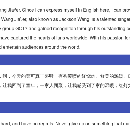
ang Jia\'er. Since I can express myself in English here, I can pr
h. Wang Jia\'er, also known as Jackson Wang, is a talented singer
y group GOT7 and gained recognition through his outstanding 
have captured the hearts of fans worldwide. With his passion fo
and entertain audiences around the world.
，啊，今天的菜可真丰盛呀！有香喷喷的红烧肉、鲜美的鸡汤、
，让我回到了童年；一家人团聚，让我感受到了家的温暖；红灯
k hard, and have no regrets. Never give up on something that m