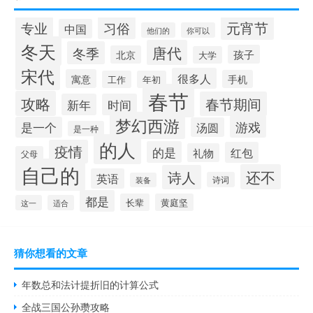
元宵节
专业
习俗
中国
他们的
你可以
冬天
唐代
冬季
孩子
北京
大学
宋代
很多人
寓意
手机
工作
年初
春节
攻略
春节期间
新年
时间
梦幻西游
游戏
是一个
汤圆
是一种
的人
疫情
的是
红包
礼物
父母
自己的
还不
诗人
英语
诗词
装备
都是
长辈
黄庭坚
这一
适合
猜你想看的文章
年数总和法计提折旧的计算公式
全战三国公孙瓒攻略