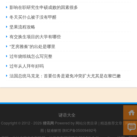
影响在职研究生申硕成败的因素很多
冬天买什么被子没有甲醛
坚果流程攻略
有交换生项目的大学有哪些
“芝房雅奏”的出处是哪里
过年烧纸钱怎么写完整
过年从人拜年好吗
法国总统马克龙：首要任务是避免冲突扩大尤其是在黎巴嫩
谜语大全
Copyright © 2012 - 2026
猜讯网
Powered by
网站分类目录
|
精选推荐文章
|
网站地
图
|
疑难解答
陕ICP备05009492号