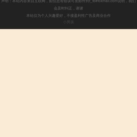
声明：本站内容来自互联网，如信息有错误可发邮件到f_fb#foxmail.com说明，我们
会及时纠正，谢谢
本站仅为个人兴趣爱好，不接盈利性广告及商业合作
小男孩