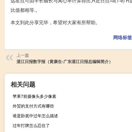
远星点可由半长轴长与离心率计算得出,R近日点=a(1-e) 
比值都相等.。
本文到此分享完毕，希望对大家有所帮助。
网络标签
上一篇
湛江日报数字报（黄康生-广东湛江日报总编辑简介）
相关问题
苹果7前摄像头多少像素
外贸的支付方式有哪些
谁是卧底中过年怎么描述
过年打牌怎么忍住了