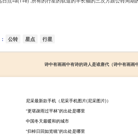
R远日点=a(1+e) .所有的行星的轨道的半长轴的三次方跟公转周
：
公转
星点
行星
诗中有画画中有诗的诗人是谁唐代（诗中有画画
尼采最新款手机（尼采手机图片(尼采图片)）
“更堪疎雨过平林”的出处是哪里
中国冬天最暖和的城市
“归棹日回如览镜”的出处是哪里