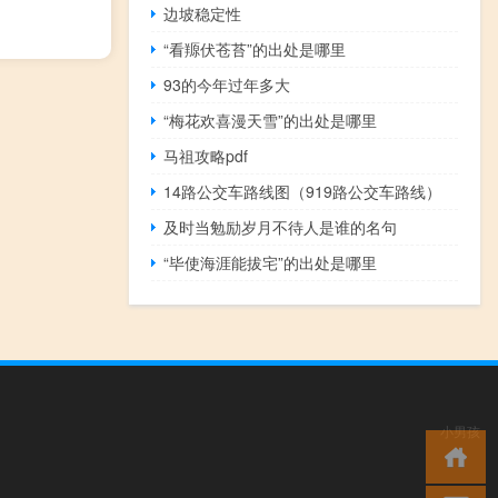
边坡稳定性
“看羱伏苍苔”的出处是哪里
93的今年过年多大
“梅花欢喜漫天雪”的出处是哪里
马祖攻略pdf
14路公交车路线图（919路公交车路线）
及时当勉励岁月不待人是谁的名句
“毕使海涯能拔宅”的出处是哪里
小男孩