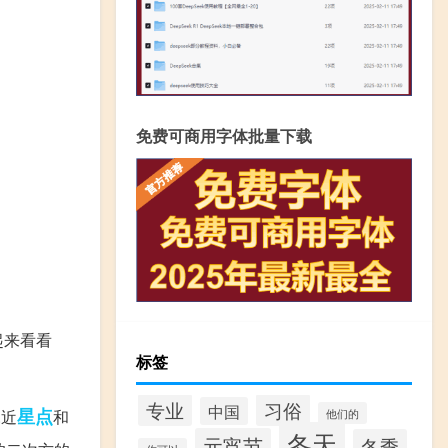
免费可商用字体批量下载
起来看看
标签
专业
习俗
中国
星点
.近
和
他们的
冬天
元宵节
冬季