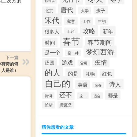
期的二次方的
你可以
唐代
孩子
北京
大学
宋代
寓意
工作
年初
攻略
新年
很多人
手机
春节
春节期间
时间
梦幻西游
是一个
是一种
下一篇
疫情
游戏
汤圆
中有诗的诗
父母
的人
人是谁）
的是
红包
礼物
自己的
诗人
英语
装备
还不
都是
诗词
这一
适合
长辈
黄庭坚
猜你想看的文章