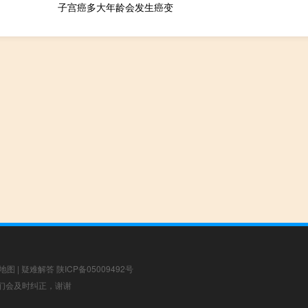
子宫癌多大年龄会发生癌变
地图
|
疑难解答
陕ICP备05009492号
，我们会及时纠正，谢谢