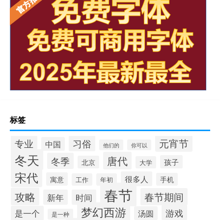
标签
元宵节
专业
习俗
中国
他们的
你可以
冬天
唐代
冬季
孩子
北京
大学
宋代
很多人
寓意
手机
工作
年初
春节
攻略
春节期间
新年
时间
梦幻西游
游戏
是一个
汤圆
是一种