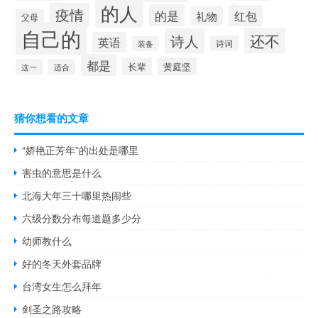
的人
疫情
的是
红包
礼物
父母
自己的
还不
诗人
英语
诗词
装备
都是
长辈
黄庭坚
这一
适合
猜你想看的文章
“娇艳正芳年”的出处是哪里
害虫的意思是什么
北海大年三十哪里热闹些
六级分数分布每道题多少分
幼师教什么
好的冬天外套品牌
台湾女生怎么拜年
剑圣之路攻略