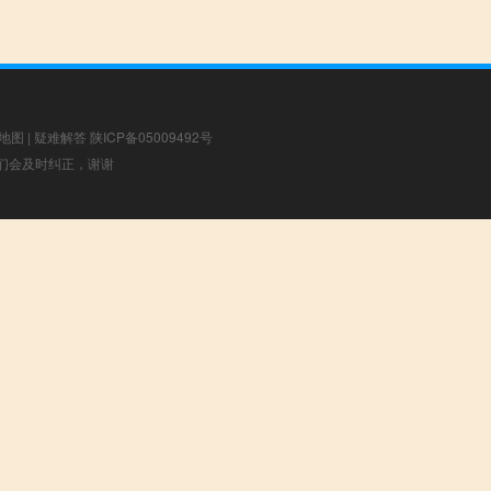
地图
|
疑难解答
陕ICP备05009492号
，我们会及时纠正，谢谢