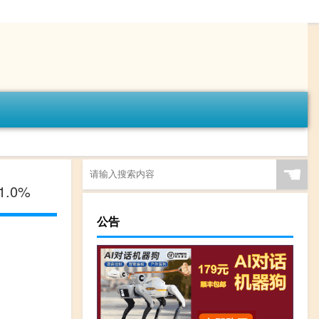
☚
.0%
公告