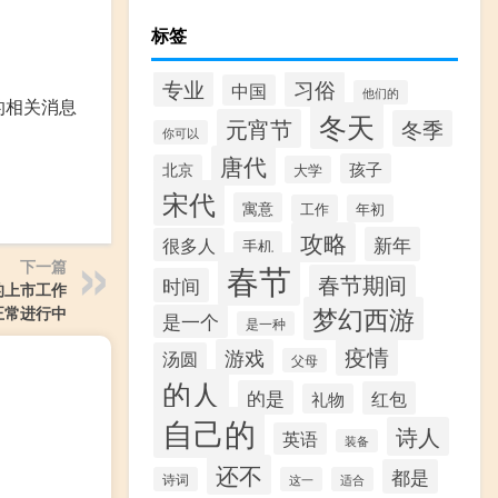
标签
专业
习俗
中国
他们的
】的相关消息
冬天
元宵节
冬季
你可以
唐代
孩子
北京
大学
宋代
寓意
工作
年初
攻略
新年
很多人
手机
下一篇
春节
春节期间
时间
的上市工作
梦幻西游
正常进行中
是一个
是一种
疫情
游戏
汤圆
父母
的人
的是
红包
礼物
自己的
诗人
英语
装备
还不
都是
诗词
这一
适合