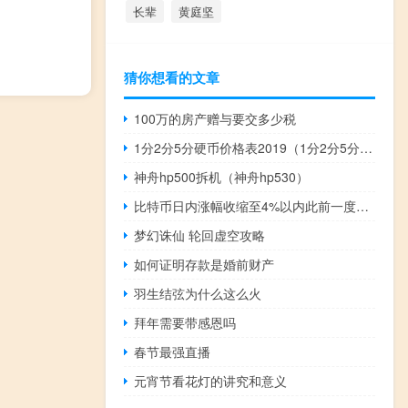
长辈
黄庭坚
猜你想看的文章
100万的房产赠与要交多少税
1分2分5分硬币价格表2019（1分2分5分硬币价格）
神舟hp500拆机（神舟hp530）
比特币日内涨幅收缩至4%以内此前一度涨超10%；贝莱德证实现货比特币ETF的申请仍在接受美国证交会（SEC）审查
梦幻诛仙 轮回虚空攻略
如何证明存款是婚前财产
羽生结弦为什么这么火
拜年需要带感恩吗
春节最强直播
元宵节看花灯的讲究和意义