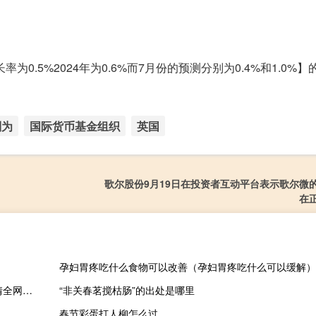
0.5%2024年为0.6%而7月份的预测分别为0.4%和1.0%
别为
国际货币基金组织
英国
歌尔股份9月19日在投资者互动平台表示歌尔微
在
孕妇胃疼吃什么食物可以改善（孕妇胃疼吃什么可以缓解）
2023年10月20日宁夏回族自治区中卫市疫情大数据-今日/今天疫情全网搜索最新实时消息动态情况通知播报
“非关春茗搅枯肠”的出处是哪里
春节彩蛋打人柳怎么过