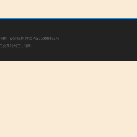
地图
|
疑难解答
陕ICP备05009492号
，我们会及时纠正，谢谢