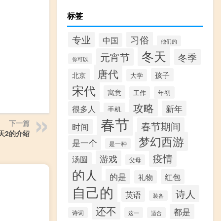
标签
专业
习俗
中国
他们的
冬天
元宵节
冬季
你可以
唐代
孩子
北京
大学
宋代
寓意
工作
年初
攻略
新年
很多人
手机
春节
下一篇
春节期间
时间
天2的介绍
梦幻西游
是一个
是一种
疫情
游戏
汤圆
父母
的人
的是
红包
礼物
自己的
诗人
英语
装备
还不
都是
诗词
这一
适合