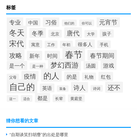
标签
元宵节
专业
习俗
中国
他们的
你可以
冬天
唐代
冬季
孩子
北京
大学
宋代
很多人
寓意
手机
工作
年初
春节
攻略
春节期间
新年
时间
梦幻西游
游戏
是一个
汤圆
是一种
的人
疫情
的是
红包
礼物
父母
自己的
还不
诗人
英语
诗词
装备
都是
长辈
黄庭坚
这一
适合
猜你想看的文章
“自期谈笑扫胡麈”的出处是哪里