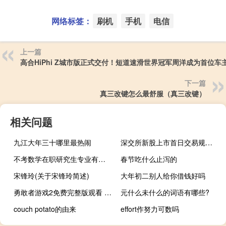
网络标签：
刷机
手机
电信
上一篇
高合HiPhi Z城市版正式交付！短道速滑世界冠军周洋成为首位车
下一篇
真三改键怎么最舒服（真三改键）
相关问题
九江大年三十哪里最热闹
深交所新股上市首日交易规则（深交所新股）
不考数学在职研究生专业有哪些
春节吃什么止泻的
宋锋玲(关于宋锋玲简述)
大年初二别人给你借钱好吗
勇敢者游戏2免费完整版观看 勇敢者游戏有几部
元什么未什么的词语有哪些?
couch potato的由来
effort作努力可数吗