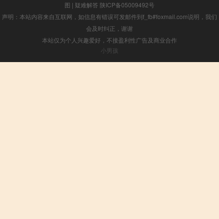
图
|
疑难解答
陕ICP备05009492号
声明：本站内容来自互联网，如信息有错误可发邮件到f_fb#foxmail.com说明，我们
会及时纠正，谢谢
本站仅为个人兴趣爱好，不接盈利性广告及商业合作
小男孩