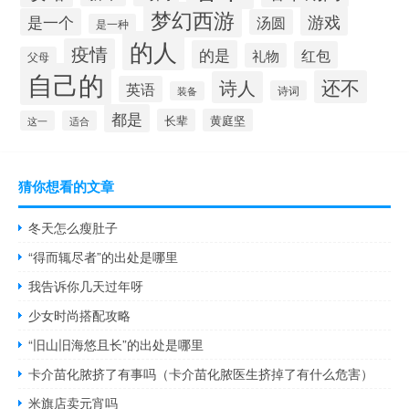
梦幻西游
游戏
是一个
汤圆
是一种
的人
疫情
的是
红包
礼物
父母
自己的
还不
诗人
英语
诗词
装备
都是
长辈
黄庭坚
这一
适合
猜你想看的文章
冬天怎么瘦肚子
“得而辄尽者”的出处是哪里
我告诉你几天过年呀
少女时尚搭配攻略
“旧山旧海悠且长”的出处是哪里
卡介苗化脓挤了有事吗（卡介苗化脓医生挤掉了有什么危害）
米旗店卖元宵吗