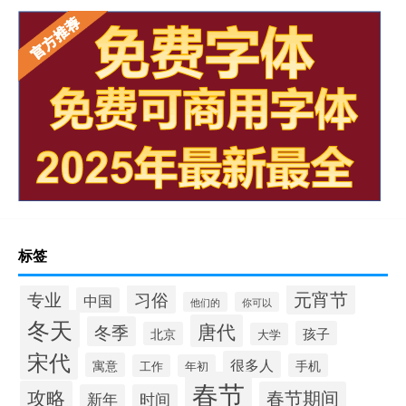
标签
元宵节
专业
习俗
中国
他们的
你可以
冬天
唐代
冬季
孩子
北京
大学
宋代
很多人
寓意
手机
工作
年初
春节
攻略
春节期间
新年
时间