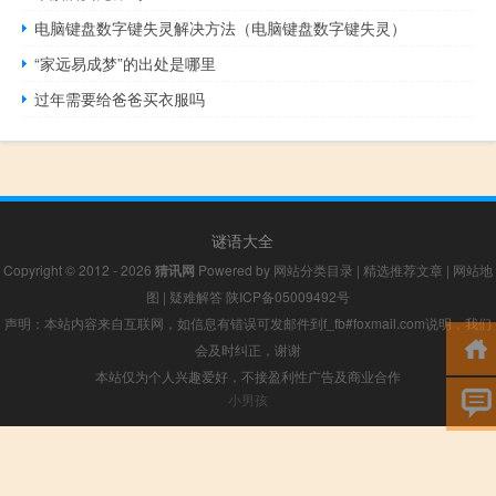
电脑键盘数字键失灵解决方法（电脑键盘数字键失灵）
“家远易成梦”的出处是哪里
过年需要给爸爸买衣服吗
谜语大全
Copyright © 2012 - 2026
猜讯网
Powered by
网站分类目录
|
精选推荐文章
|
网站地
图
|
疑难解答
陕ICP备05009492号
声明：本站内容来自互联网，如信息有错误可发邮件到f_fb#foxmail.com说明，我们
会及时纠正，谢谢
本站仅为个人兴趣爱好，不接盈利性广告及商业合作
小男孩