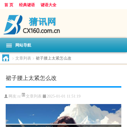
首 页
经典谜语
谜语大全
网站导航
>
文章列表
>
裙子腰上太紧怎么改
裙子腰上太紧怎么改
文章列表
网友:
rz
2025-01-01 11:51:19