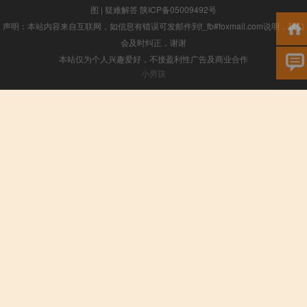
图
|
疑难解答
陕ICP备05009492号
声明：本站内容来自互联网，如信息有错误可发邮件到f_fb#foxmail.com说明，我们
会及时纠正，谢谢
本站仅为个人兴趣爱好，不接盈利性广告及商业合作
小男孩