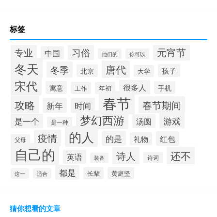
标签
元宵节
专业
习俗
中国
他们的
你可以
冬天
唐代
冬季
孩子
北京
大学
宋代
很多人
寓意
手机
工作
年初
春节
攻略
春节期间
新年
时间
梦幻西游
游戏
是一个
汤圆
是一种
的人
疫情
的是
红包
礼物
父母
自己的
还不
诗人
英语
诗词
装备
都是
长辈
黄庭坚
这一
适合
猜你想看的文章