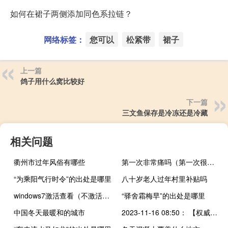
如何在裙子两侧添加同色系拉链？
网络标签：
您可以
松紧带
裙子
上一篇
鸽子用什么窝比较好
下一篇
三文鱼保存是冷冻还是冷藏
相关问题
衢州市过年风俗有哪些
第一次非常痛吗（第一次很痛吗）
“为乘阳气行时令”的出处是哪里
八十岁老人过年村里补贴吗
windows7激活查看（不激活windows7会怎样）
“驿舍霜梅早”的出处是哪里
中国冬天最暖和的城市
2023-11-16 08:50： 【权威路况】截止9点甘肃省高速公路天气晴或多云。一、受前期降雪、路面结冰影响，根据通行条件，辖区交警暂对以下收费站实施临时交通管制：G75兰临段井坪至会川至遮阳山各收费站入口双向；G1816三甲集至合作南各收费站入口双向；S38桑科至王格尔塘各收费站入口双向；S32临大高速各收费站入口双向； ​​​