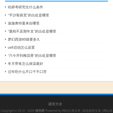
幼师考研究生什么条件
“平沙客路宽”的出处是哪里
迪迦奥特曼来自哪里
“粟殆不及期年支”的出处是哪里
梦幻西游85级要多久
uefi启动怎么设置
“只今开到梅花香”的出处是哪里
冬天带鱼怎么保温最好
过年吃什么不口干不口苦
谜语大全
Copyright © 2012 - 2026
猜讯网
Powered by
网站分类目录
|
精选推荐文章
|
网站地