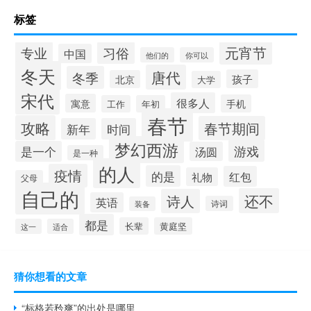
标签
元宵节
专业
习俗
中国
他们的
你可以
冬天
唐代
冬季
孩子
北京
大学
宋代
很多人
寓意
手机
工作
年初
春节
攻略
春节期间
新年
时间
梦幻西游
游戏
是一个
汤圆
是一种
的人
疫情
的是
红包
礼物
父母
自己的
还不
诗人
英语
诗词
装备
都是
长辈
黄庭坚
这一
适合
猜你想看的文章
“标格若矜爽”的出处是哪里