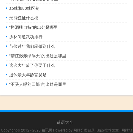
ab线和80线区别
无能狂扯什么梗
“樽酒聊自持”的出处是哪里
少林问道武功排行
节俭过年我们应做到什么
“清江渺渺绿浮天”的出处是哪里
这么大年龄了你要干什么
退休最大年龄官员是
“不受人呼刘四郎”的出处是哪里
谜语大全
Copyright © 2012 - 2026
猜讯网
Powered by
网站分类目录
|
精选推荐文章
|
网站地