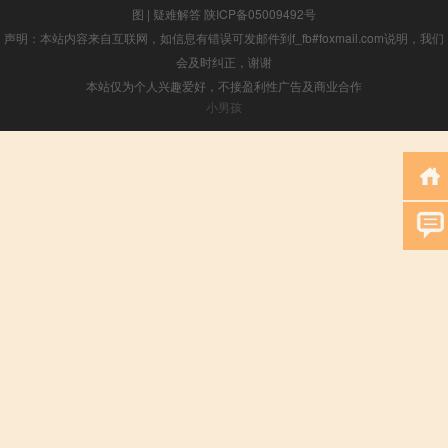
图
|
疑难解答
陕ICP备05009492号
声明：本站内容来自互联网，如信息有错误可发邮件到f_fb#foxmail.com说明，我们
会及时纠正，谢谢
本站仅为个人兴趣爱好，不接盈利性广告及商业合作
小男孩