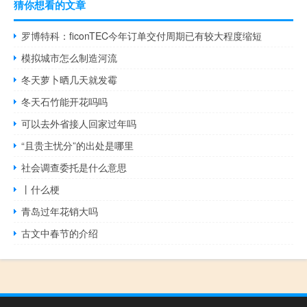
猜你想看的文章
罗博特科：ficonTEC今年订单交付周期已有较大程度缩短
模拟城市怎么制造河流
冬天萝卜晒几天就发霉
冬天石竹能开花吗吗
可以去外省接人回家过年吗
“且贵主忧分”的出处是哪里
社会调查委托是什么意思
丨什么梗
青岛过年花销大吗
古文中春节的介绍