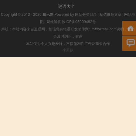
谜语大全
Copyright © 2012 - 2026
猜讯网
Powered by
网站分类目录
|
精选推荐文章
|
网站地
图
|
疑难解答
陕ICP备05009492号
声明：本站内容来自互联网，如信息有错误可发邮件到f_fb#foxmail.com说明，我们
会及时纠正，谢谢
本站仅为个人兴趣爱好，不接盈利性广告及商业合作
小男孩