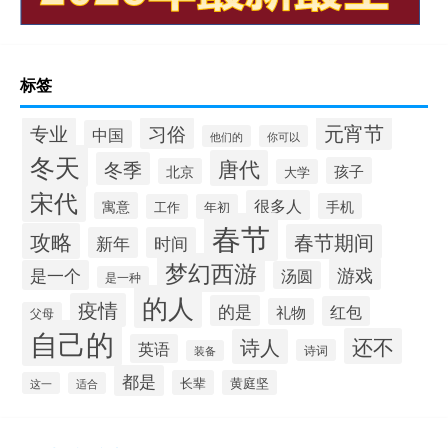
标签
元宵节
专业
习俗
中国
他们的
你可以
冬天
唐代
冬季
孩子
北京
大学
宋代
很多人
寓意
手机
工作
年初
春节
攻略
春节期间
新年
时间
梦幻西游
游戏
是一个
汤圆
是一种
的人
疫情
的是
红包
礼物
父母
自己的
还不
诗人
英语
诗词
装备
都是
长辈
黄庭坚
这一
适合