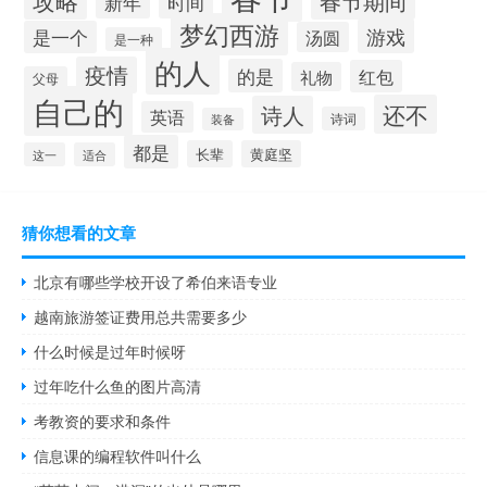
攻略
春节期间
新年
时间
梦幻西游
游戏
是一个
汤圆
是一种
的人
疫情
的是
红包
礼物
父母
自己的
还不
诗人
英语
诗词
装备
都是
长辈
黄庭坚
这一
适合
猜你想看的文章
北京有哪些学校开设了希伯来语专业
越南旅游签证费用总共需要多少
什么时候是过年时候呀
过年吃什么鱼的图片高清
考教资的要求和条件
信息课的编程软件叫什么