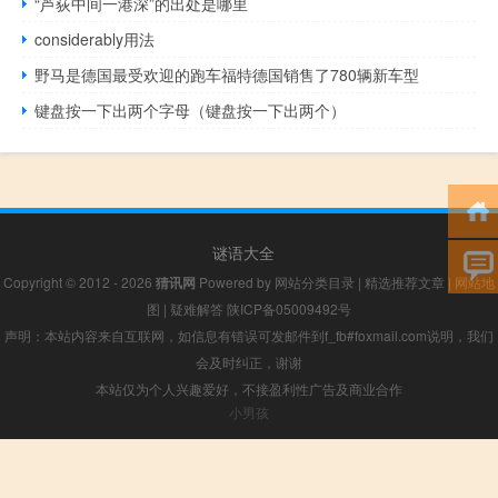
“芦荻中间一港深”的出处是哪里
considerably用法
野马是德国最受欢迎的跑车福特德国销售了780辆新车型
键盘按一下出两个字母（键盘按一下出两个）
谜语大全
Copyright © 2012 - 2026
猜讯网
Powered by
网站分类目录
|
精选推荐文章
|
网站地
图
|
疑难解答
陕ICP备05009492号
声明：本站内容来自互联网，如信息有错误可发邮件到f_fb#foxmail.com说明，我们
会及时纠正，谢谢
本站仅为个人兴趣爱好，不接盈利性广告及商业合作
小男孩