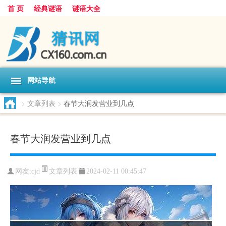
首 页
经典谜语
谜语大全
网站导航
>
文章列表
>
春节大润发营业到几点
春节大润发营业到几点
文章列表
网友:
cjd
2024-02-11 00:45:47