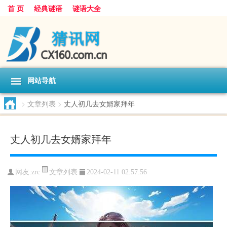
首 页
经典谜语
谜语大全
网站导航
>
文章列表
>
丈人初几去女婿家拜年
丈人初几去女婿家拜年
文章列表
网友:
zrc
2024-02-11 02:57:56