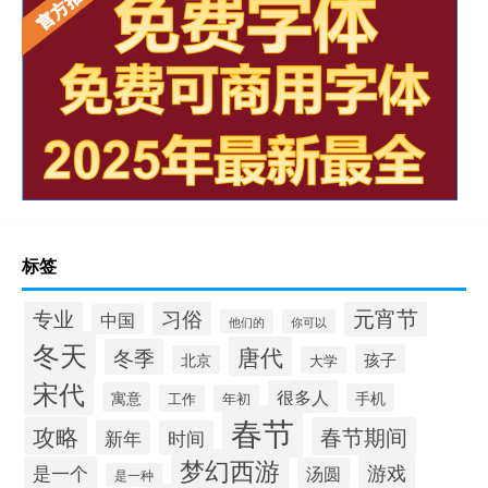
标签
元宵节
专业
习俗
中国
他们的
你可以
冬天
唐代
冬季
孩子
北京
大学
宋代
很多人
寓意
手机
工作
年初
春节
攻略
春节期间
新年
时间
梦幻西游
游戏
是一个
汤圆
是一种