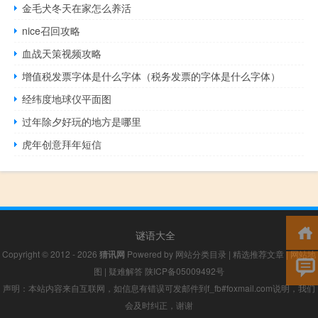
金毛犬冬天在家怎么养活
nice召回攻略
血战天策视频攻略
增值税发票字体是什么字体（税务发票的字体是什么字体）
经纬度地球仪平面图
过年除夕好玩的地方是哪里
虎年创意拜年短信
谜语大全
Copyright © 2012 - 2026
猜讯网
Powered by
网站分类目录
|
精选推荐文章
|
网站地
图
|
疑难解答
陕ICP备05009492号
声明：本站内容来自互联网，如信息有错误可发邮件到f_fb#foxmail.com说明，我们
会及时纠正，谢谢