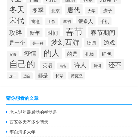
冬天
唐代
冬季
孩子
北京
大学
宋代
很多人
寓意
手机
工作
年初
春节
攻略
春节期间
新年
时间
梦幻西游
游戏
是一个
汤圆
是一种
的人
疫情
的是
红包
礼物
父母
自己的
还不
诗人
英语
诗词
装备
都是
长辈
黄庭坚
这一
适合
猜你想看的文章
老人过年最感动的举动是
西安冬天有多少晴天
李白清多大年