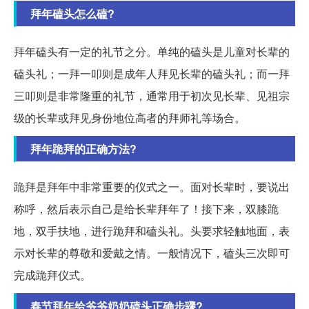
拜年磕头怎么磕?
拜年磕头有一定的礼节之分。单纯的磕头是儿童对长辈的
磕头礼；一拜一叩则是成年人拜见长辈的磕头礼；而一拜
三叩则是非常隆重的礼节，通常用于初次见长辈、见祖宗
级的长辈或拜见身份地位高者的拜师礼等场合。
拜年跪拜的正确方法?
跪拜是拜年中非常重要的仪式之一。面对长辈时，要说出
称呼，然后表示自己是给长辈拜年了！接下来，双膝跪
地，双手扶地，进行跪拜和磕头礼。头要求轻触地面，表
示对长辈的尊敬和爱戴之情。一般情况下，磕头三次即可
完成跪拜仪式。
春节拜年给爷爷奶奶磕头正确步骤?