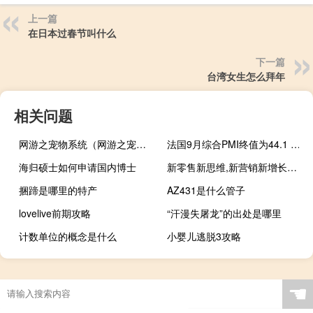
上一篇
在日本过春节叫什么
下一篇
台湾女生怎么拜年
相关问题
网游之宠物系统（网游之宠物天堂）
法国9月综合PMI终值为44.1 预期43.5
海归硕士如何申请国内博士
新零售新思维,新营销新增长樱雪真实案例告诉你如何操作厨电市场
捆蹄是哪里的特产
AZ431是什么管子
lovelive前期攻略
“汗漫失屠龙”的出处是哪里
计数单位的概念是什么
小婴儿逃脱3攻略
☚