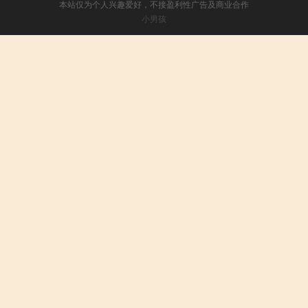
本站仅为个人兴趣爱好，不接盈利性广告及商业合作
小男孩